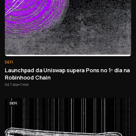
DEFI
Launchpad da Uniswap supera Pons no 1º dia na
Robinhood Chain
há 1 dia
•
1
min
DEFI