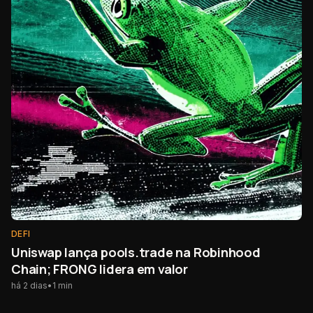
DEFI
Uniswap lança pools.trade na Robinhood
Chain; FRONG lidera em valor
há 2 dias
•
1
min