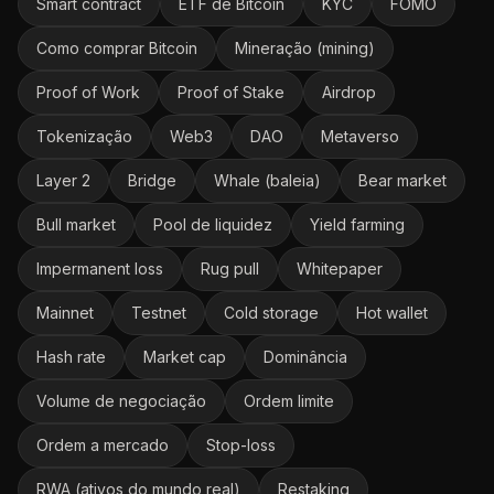
Smart contract
ETF de Bitcoin
KYC
FOMO
Como comprar Bitcoin
Mineração (mining)
Proof of Work
Proof of Stake
Airdrop
Tokenização
Web3
DAO
Metaverso
Layer 2
Bridge
Whale (baleia)
Bear market
Bull market
Pool de liquidez
Yield farming
Impermanent loss
Rug pull
Whitepaper
Mainnet
Testnet
Cold storage
Hot wallet
Hash rate
Market cap
Dominância
Volume de negociação
Ordem limite
Ordem a mercado
Stop-loss
RWA (ativos do mundo real)
Restaking