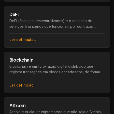
DeFi
DeFi (finanças descentralizadas) é o conjunto de
serviços financeiros que funcionam por contratos
inteligentes na blockchain, sem bancos ou
intermediários.
Ler definição
→
Blockchain
Blockchain é um livro-razão digital distribuído que
registra transações em blocos encadeados, de forma
transparente e praticamente impossível de alterar.
Ler definição
→
Altcoin
Altcoin é qualquer criptomoeda que não seja o Bitcoin,