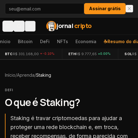
Pular para o conteúdo
Assinar grátis
jornal
cripto
Início
Bitcoin
DeFi
NFTs
Economia
☕
Resumo do di
BTC
R$ 331.168,00
ETH
R$ 9.777,65
SOL
R$
-0.10%
0.00%
Início
/
Aprenda
/
Staking
DEFI
O que é
Staking
?
Staking é travar criptomoedas para ajudar a
proteger uma rede blockchain e, em troca,
receber recompensas, de forma parecida com