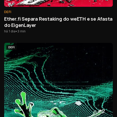
DEFI
Ether.fi Separa Restaking do weETH e se Afasta
do EigenLayer
há 1 dia
•
3
min
DEFI