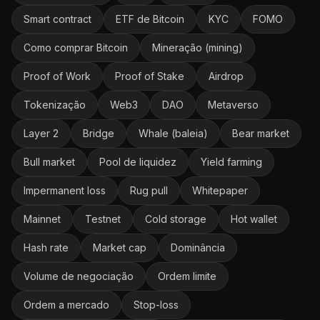
Smart contract
ETF de Bitcoin
KYC
FOMO
Como comprar Bitcoin
Mineração (mining)
Proof of Work
Proof of Stake
Airdrop
Tokenização
Web3
DAO
Metaverso
Layer 2
Bridge
Whale (baleia)
Bear market
Bull market
Pool de liquidez
Yield farming
Impermanent loss
Rug pull
Whitepaper
Mainnet
Testnet
Cold storage
Hot wallet
Hash rate
Market cap
Dominância
Volume de negociação
Ordem limite
Ordem a mercado
Stop-loss