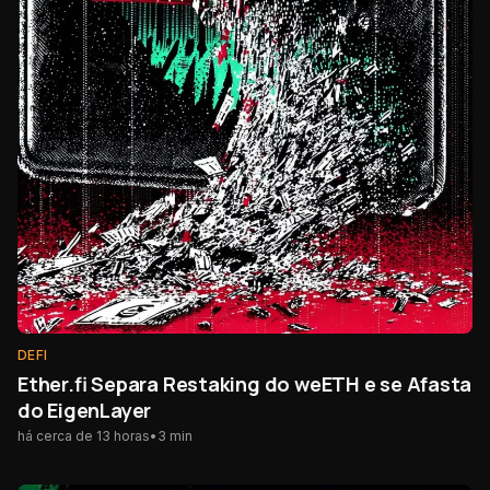
DEFI
Ether.fi Separa Restaking do weETH e se Afasta
do EigenLayer
há cerca de 13 horas
•
3
min