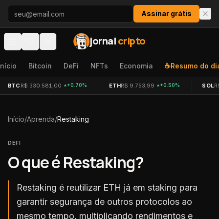
Pular para o conteúdo
Assinar grátis
jornal
cripto
Início
Bitcoin
DeFi
NFTs
Economia
☕
Resumo do di
BTC
R$ 330.581,00
ETH
R$ 9.753,99
SOL
R
+0.70%
+0.50%
Início
/
Aprenda
/
Restaking
DEFI
O que é
Restaking
?
Restaking é reutilizar ETH já em staking para
garantir segurança de outros protocolos ao
mesmo tempo, multiplicando rendimentos e