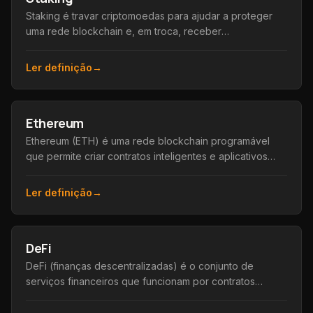
Staking é travar criptomoedas para ajudar a proteger
uma rede blockchain e, em troca, receber
recompensas, de forma parecida com um rendimento.
Ler definição
→
Ethereum
Ethereum (ETH) é uma rede blockchain programável
que permite criar contratos inteligentes e aplicativos
descentralizados, além de sua moeda nativa, o Ether.
Ler definição
→
DeFi
DeFi (finanças descentralizadas) é o conjunto de
serviços financeiros que funcionam por contratos
inteligentes na blockchain, sem bancos ou
intermediários.