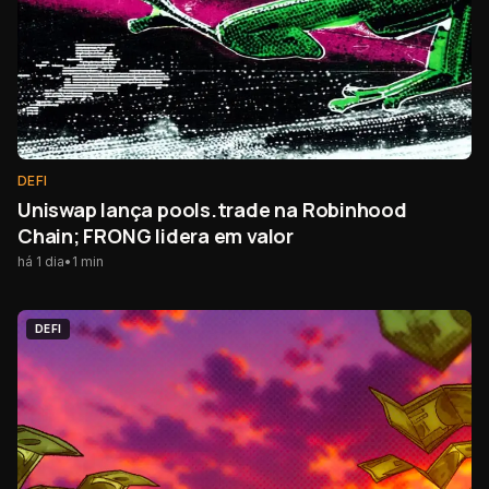
DEFI
Uniswap lança pools.trade na Robinhood
Chain; FRONG lidera em valor
há 1 dia
•
1
min
DEFI