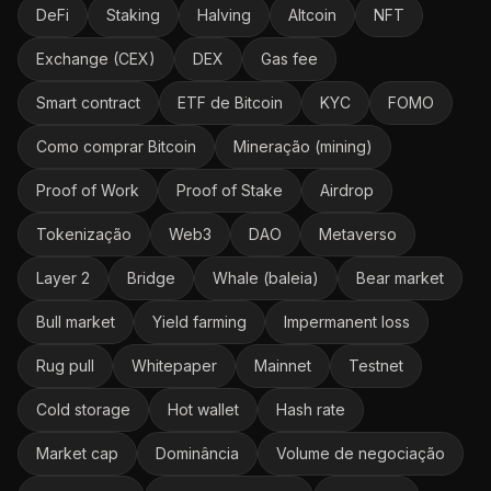
DeFi
Staking
Halving
Altcoin
NFT
Exchange (CEX)
DEX
Gas fee
Smart contract
ETF de Bitcoin
KYC
FOMO
Como comprar Bitcoin
Mineração (mining)
Proof of Work
Proof of Stake
Airdrop
Tokenização
Web3
DAO
Metaverso
Layer 2
Bridge
Whale (baleia)
Bear market
Bull market
Yield farming
Impermanent loss
Rug pull
Whitepaper
Mainnet
Testnet
Cold storage
Hot wallet
Hash rate
Market cap
Dominância
Volume de negociação