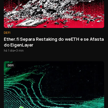
DEFI
Ether.fi Separa Restaking do weETH e se Afasta
do EigenLayer
há 1 dia
•
3
min
DEFI