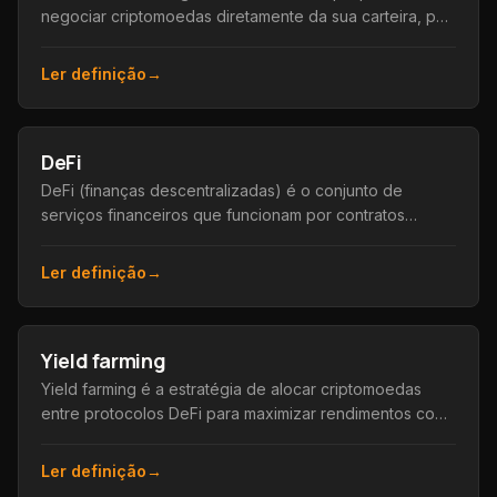
negociar criptomoedas diretamente da sua carteira, por
contratos inteligentes, sem intermediário custodiando os
fundos.
Ler definição
→
DeFi
DeFi (finanças descentralizadas) é o conjunto de
serviços financeiros que funcionam por contratos
inteligentes na blockchain, sem bancos ou
intermediários.
Ler definição
→
Yield farming
Yield farming é a estratégia de alocar criptomoedas
entre protocolos DeFi para maximizar rendimentos com
taxas, recompensas e incentivos em tokens.
Ler definição
→