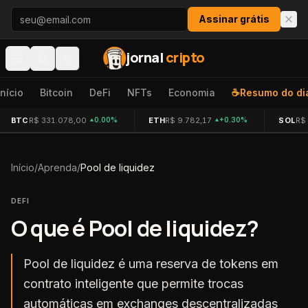
Pular para o conteúdo
Assinar grátis
jornal
cripto
Início
Bitcoin
DeFi
NFTs
Economia
☕
Resumo do di
BTC
R$ 331.078,00
ETH
R$ 9.782,17
SOL
R$
0.00%
+0.30%
Início
/
Aprenda
/
Pool de liquidez
DEFI
O que é
Pool de liquidez
?
Pool de liquidez é uma reserva de tokens em
contrato inteligente que permite trocas
automáticas em exchanges descentralizadas