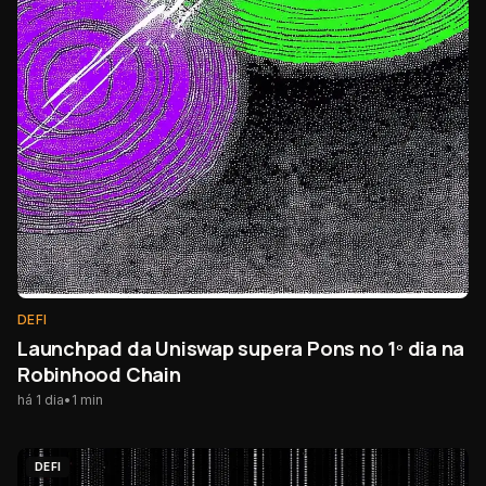
DEFI
Launchpad da Uniswap supera Pons no 1º dia na
Robinhood Chain
há 1 dia
•
1
min
DEFI