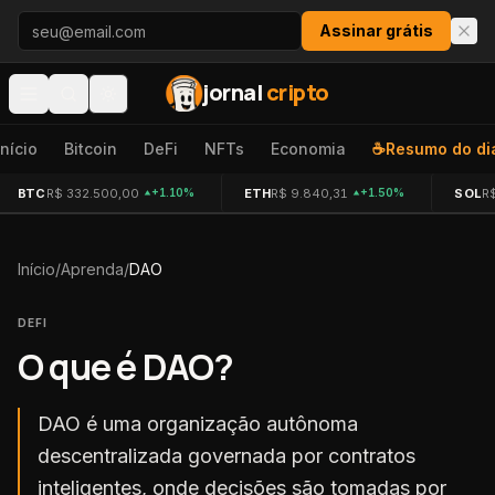
Pular para o conteúdo
Assinar grátis
jornal
cripto
Início
Bitcoin
DeFi
NFTs
Economia
☕
Resumo do di
BTC
R$ 332.500,00
ETH
R$ 9.840,31
SOL
R
+1.10%
+1.50%
Início
/
Aprenda
/
DAO
DEFI
O que é
DAO
?
DAO é uma organização autônoma
descentralizada governada por contratos
inteligentes, onde decisões são tomadas por