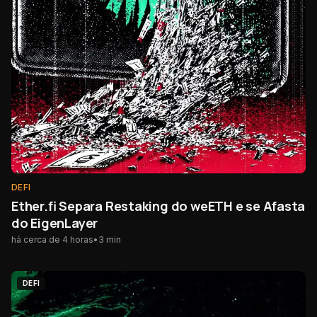
DEFI
Ether.fi Separa Restaking do weETH e se Afasta
do EigenLayer
há cerca de 4 horas
•
3
min
DEFI