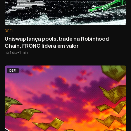
DEFI
Uniswap lança pools.trade na Robinhood
Chain; FRONG lidera em valor
há 1 dia
•
1
min
DEFI