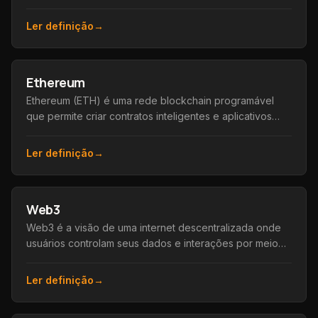
condições são cumpridas, sem precisar de
intermediários.
Ler definição
→
Ethereum
Ethereum (ETH) é uma rede blockchain programável
que permite criar contratos inteligentes e aplicativos
descentralizados, além de sua moeda nativa, o Ether.
Ler definição
→
Web3
Web3 é a visão de uma internet descentralizada onde
usuários controlam seus dados e interações por meio
de blockchain, carteiras e contratos inteligentes.
Ler definição
→