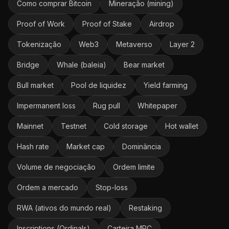
Como comprar Bitcoin
Mineração (mining)
Proof of Work
Proof of Stake
Airdrop
Tokenização
Web3
Metaverso
Layer 2
Bridge
Whale (baleia)
Bear market
Bull market
Pool de liquidez
Yield farming
Impermanent loss
Rug pull
Whitepaper
Mainnet
Testnet
Cold storage
Hot wallet
Hash rate
Market cap
Dominância
Volume de negociação
Ordem limite
Ordem a mercado
Stop-loss
RWA (ativos do mundo real)
Restaking
Inscriptions (Ordinals)
Carteira MPC