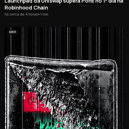
Launchpad da Uniswap supera Pons no 1º dia na
Robinhood Chain
há cerca de 4 horas
•
1
min
DEFI