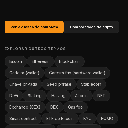
Ver o glossário completo
Comparativos de cripto
EXPLORAR OUTROS TERMOS
Bitcoin
Ethereum
Blockchain
Carteira (wallet)
Carteira fria (hardware wallet)
Chave privada
Seed phrase
Stablecoin
DeFi
Staking
Halving
Altcoin
NFT
Exchange (CEX)
DEX
Gas fee
Smart contract
ETF de Bitcoin
KYC
FOMO