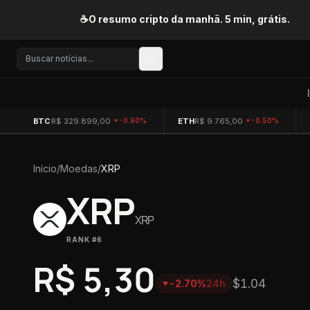
Pular para o conteúdo
☕
O resumo cripto da manhã. 5 min, grátis.
BTC
R$ 329.899,00
ETH
R$ 9.765,00
-0.60%
-0.50%
Início
/
Moedas
/
XRP
XRP
XRP
RANK #
6
R$ 5,30
$1.04
-2.70%
24h