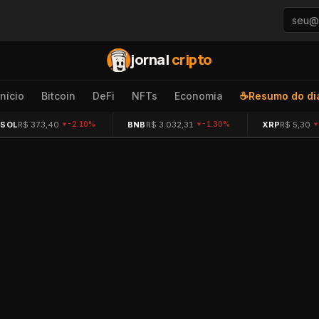
jornal
cripto
Início
Bitcoin
DeFi
NFTs
Economia
☕
Resumo do di
SOL
R$ 373,40
BNB
R$ 3.032,31
XRP
R$ 5,30
-2.10%
-1.30%