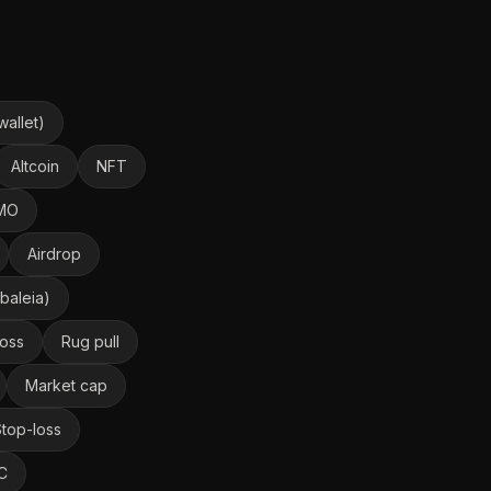
wallet)
Altcoin
NFT
MO
Airdrop
baleia)
loss
Rug pull
Market cap
top-loss
C