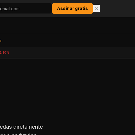
Assinar grátis
a
1.10%
edas diretamente