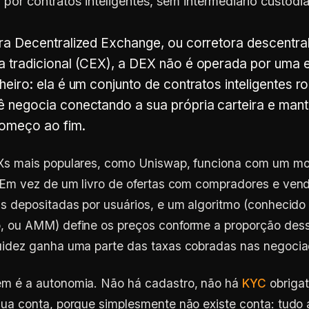
, por contratos inteligentes, sem intermediário custod
ra Decentralized Exchange, ou corretora descentral
a tradicional (CEX), a DEX não é operada por uma
heiro: ela é um conjunto de contratos inteligentes 
ê negocia conectando a sua própria carteira e man
omeço ao fim.
Xs mais populares, como Uniswap, funciona com um 
 Em vez de um livro de ofertas com compradores e ven
ns depositadas por usuários, e um algoritmo (conhecid
, ou AMM) define os preços conforme a proporção desse
uidez ganha uma parte das taxas cobradas nas negocia
m é a autonomia. Não há cadastro, não há
KYC
obrigat
ua conta, porque simplesmente não existe conta: tudo 