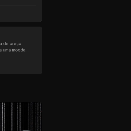
ckchain, sem
da de preço
a a uma moeda
agamentos e como
idade.