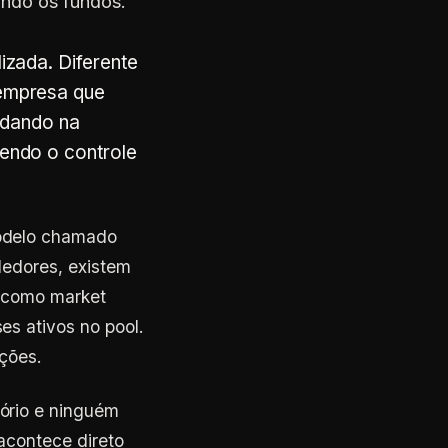
iando os fundos.
izada. Diferente
 empresa que
rodando na
tendo o controle
modelo chamado
dedores, existem
o como market
s ativos no pool.
ções.
ório e ninguém
acontece direto