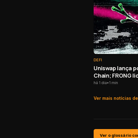
DEFI
Uniswap lança p
Chain; FRONG li
há 1 dia
•
1
min
Ver mais notícias d
Ver o glossário c