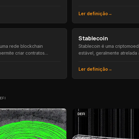
izada, operada por uma
contratos inteligentes na blo
dia os fundos.
bancos ou intermediários.
Ler definição
→
Stablecoin
 uma rede blockchain
Stablecoin é uma criptomoe
ermite criar contratos
estável, geralmente atrelad
icativos descentralizados,
como o dólar, usada para p
nativa, o Ether.
porto seguro contra a volatil
Ler definição
→
EFI
DEFI