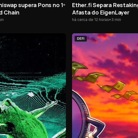
iswap supera Pons no 1º
Ether.fi Separa Restaki
d Chain
Afasta do EigenLayer
in
há cerca de 12 horas
•
3
min
DEFI