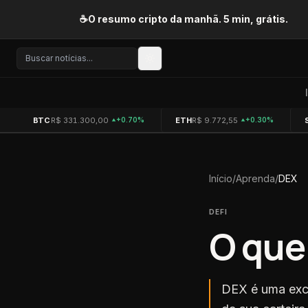
Pular para o conteúdo
☕
O resumo cripto da manhã. 5 min, grátis.
BTC
R$ 331.300,00
ETH
R$ 9.772,55
+0.70%
+0.30%
Início
/
Aprenda
/
DEX
DEFI
O que
DEX é uma exch