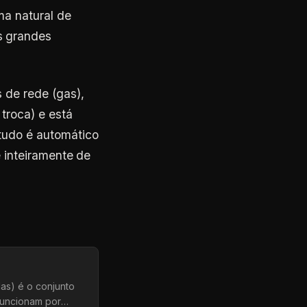
ma natural de
s grandes
 de rede (gas),
troca) e está
tudo é automático
é inteiramente de
das) é o conjunto
funcionam por