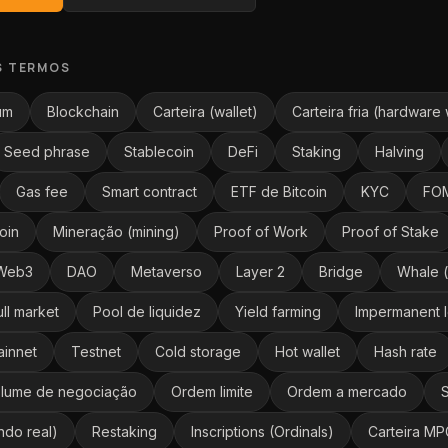
S TERMOS
um
Blockchain
Carteira (wallet)
Carteira fria (hardware 
Seed phrase
Stablecoin
DeFi
Staking
Halving
Gas fee
Smart contract
ETF de Bitcoin
KYC
FO
oin
Mineração (mining)
Proof of Work
Proof of Stake
Web3
DAO
Metaverso
Layer 2
Bridge
Whale (
ull market
Pool de liquidez
Yield farming
Impermanent 
innet
Testnet
Cold storage
Hot wallet
Hash rate
lume de negociação
Ordem limite
Ordem a mercado
S
ndo real)
Restaking
Inscriptions (Ordinals)
Carteira MP