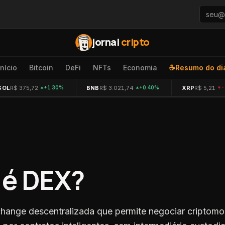
jornal
cripto
Início
Bitcoin
DeFi
NFTs
Economia
☕
Resumo do di
SOL
R$ 375,72
BNB
R$ 3.021,74
XRP
R$ 5,21
+1.30%
+0.40%
-
 é
DEX
?
ange descentralizada que permite negociar criptomo