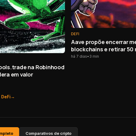
DEFI
Aave propõe encerrar m
blockchains e retirar 50
baixo uso
há 7 dias
•
3
min
ools.trade na Robinhood
dera em valor
e
DeFi
→
ompleto
Comparativos de cripto