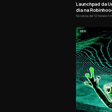
Launchpad da Un
dia na Robinhoo
há cerca de 12 horas
•
1
m
DEFI