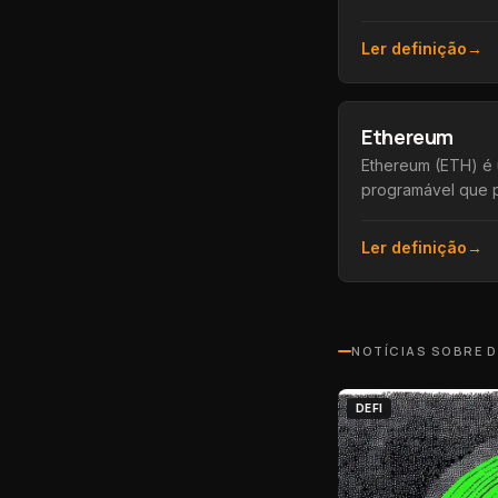
corretora central
empresa que custo
Ler definição
→
Ethereum
Ethereum (ETH) é
programável que p
inteligentes e apl
além de sua moeda 
Ler definição
→
NOTÍCIAS SOBRE
D
DEFI