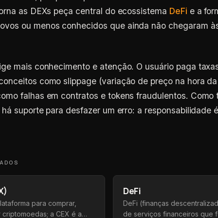
 torna as DEXs peça central do ecossistema
DeFi
e a for
novos ou menos conhecidos que ainda não chegaram à
xige mais conhecimento e atenção. O usuário paga taxas
conceitos como slippage (variação de preço na hora da 
como falhas em contratos e tokens fraudulentos. Como 
ão há suporte para desfazer um erro: a responsabilidade 
NADOS
X)
DeFi
ataforma para comprar,
DeFi (finanças descentraliza
 criptomoedas; a CEX é a
de serviços financeiros que 