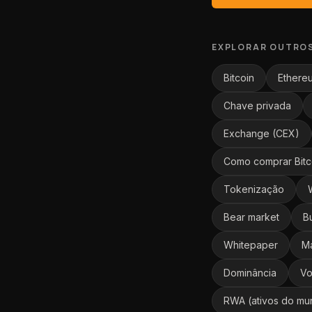
EXPLORAR OUTRO
Bitcoin
Ethere
Chave privada
Exchange (CEX)
Como comprar Bitc
Tokenização
Bear market
B
Whitepaper
Ma
Dominância
Vo
RWA (ativos do mu