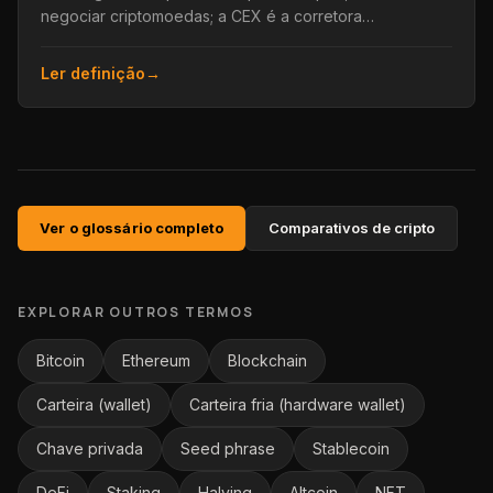
negociar criptomoedas; a CEX é a corretora
centralizada, operada por uma empresa que custodia
os fundos.
Ler definição
→
Ver o glossário completo
Comparativos de cripto
EXPLORAR OUTROS TERMOS
Bitcoin
Ethereum
Blockchain
Carteira (wallet)
Carteira fria (hardware wallet)
Chave privada
Seed phrase
Stablecoin
DeFi
Staking
Halving
Altcoin
NFT