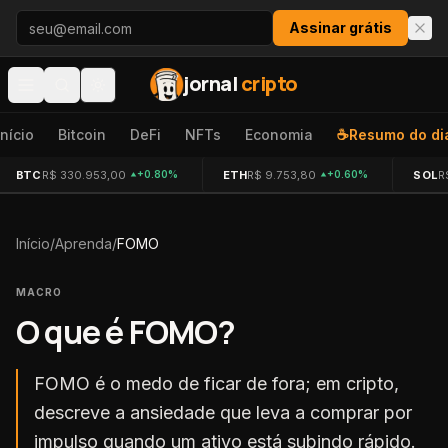
Pular para o conteúdo
Assinar grátis
jornal
cripto
Início
Bitcoin
DeFi
NFTs
Economia
☕
Resumo do di
BTC
R$ 330.953,00
ETH
R$ 9.753,80
SOL
R
+0.80%
+0.60%
Início
/
Aprenda
/
FOMO
MACRO
O que é
FOMO
?
FOMO é o medo de ficar de fora; em cripto,
descreve a ansiedade que leva a comprar por
impulso quando um ativo está subindo rápido.