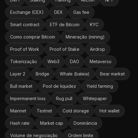
Exchange (CEX)
DEX
Gas fee
Smart contract
ETF de Bitcoin
KYC
Como comprar Bitcoin
Mineração (mining)
Proof of Work
Proof of Stake
Airdrop
Tokenização
Web3
DAO
Metaverso
Layer 2
Bridge
Whale (baleia)
Bear market
Bull market
Pool de liquidez
Yield farming
Impermanent loss
Rug pull
Whitepaper
Mainnet
Testnet
Cold storage
Hot wallet
Hash rate
Market cap
Dominância
Volume de negociação
Ordem limite