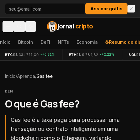
Pular para o conteúdo
Assinar grátis
jornal
cripto
Início
Bitcoin
DeFi
NFTs
Economia
☕
Resumo do di
BTC
R$ 331.771,00
ETH
R$ 9.784,62
SOL
R
+0.81%
+2.22%
Início
/
Aprenda
/
Gas fee
DEFI
O que é
Gas fee
?
Gas fee é a taxa paga para processar uma
transação ou contrato inteligente em uma
blockchain como o Ethereum, variando