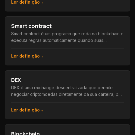
Ler definição
→
Smart contract
Smart contract é um programa que roda na blockchain e
executa regras automaticamente quando suas
condições são cumpridas, sem precisar de
intermediários.
Ler definição
→
DEX
DEX é uma exchange descentralizada que permite
negociar criptomoedas diretamente da sua carteira, por
contratos inteligentes, sem intermediário custodiando os
fundos.
Ler definição
→
Blockchain