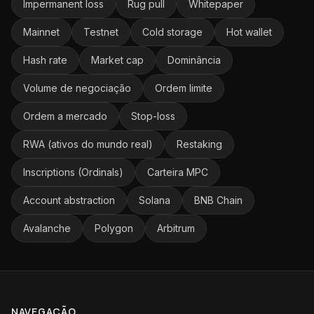
Impermanent loss
Rug pull
Whitepaper
Mainnet
Testnet
Cold storage
Hot wallet
Hash rate
Market cap
Dominância
Volume de negociação
Ordem limite
Ordem a mercado
Stop-loss
RWA (ativos do mundo real)
Restaking
Inscriptions (Ordinals)
Carteira MPC
Account abstraction
Solana
BNB Chain
Avalanche
Polygon
Arbitrum
NAVEGAÇÃO