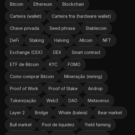
Bitcoin
Ethereum
Blockchain
Carteira (wallet)
Carteira fria (hardware wallet)
Chave privada
Seed phrase
Stablecoin
DeFi
Staking
Halving
Altcoin
NFT
Exchange (CEX)
DEX
Smart contract
ETF de Bitcoin
KYC
FOMO
Como comprar Bitcoin
Mineração (mining)
Proof of Work
Proof of Stake
Airdrop
Tokenização
Web3
DAO
Metaverso
Layer 2
Bridge
Whale (baleia)
Bear market
Bull market
Pool de liquidez
Yield farming