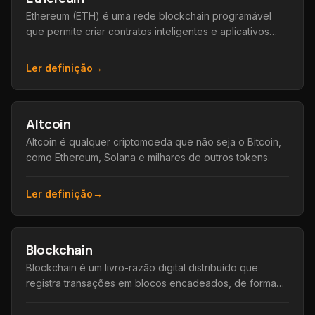
Ethereum (ETH) é uma rede blockchain programável
que permite criar contratos inteligentes e aplicativos
descentralizados, além de sua moeda nativa, o Ether.
Ler definição
→
Altcoin
Altcoin é qualquer criptomoeda que não seja o Bitcoin,
como Ethereum, Solana e milhares de outros tokens.
Ler definição
→
Blockchain
Blockchain é um livro-razão digital distribuído que
registra transações em blocos encadeados, de forma
transparente e praticamente impossível de alterar.