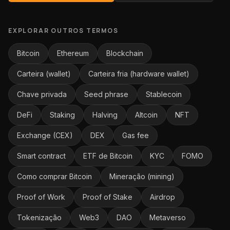
EXPLORAR OUTROS TERMOS
Bitcoin
Ethereum
Blockchain
Carteira (wallet)
Carteira fria (hardware wallet)
Chave privada
Seed phrase
Stablecoin
DeFi
Staking
Halving
Altcoin
NFT
Exchange (CEX)
DEX
Gas fee
Smart contract
ETF de Bitcoin
KYC
FOMO
Como comprar Bitcoin
Mineração (mining)
Proof of Work
Proof of Stake
Airdrop
Tokenização
Web3
DAO
Metaverso