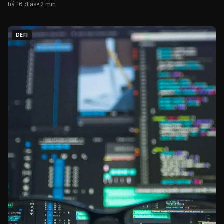
há 16 dias
•
2
min
DEFI