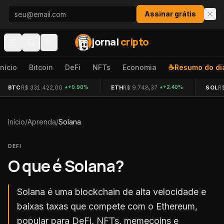
Pular para o conteúdo
Assinar grátis
jornal
cripto
Início
Bitcoin
DeFi
NFTs
Economia
☕
Resumo do di
BTC
R$ 331.422,00
ETH
R$ 9.748,37
SOL
R
+0.90%
+2.40%
Início
/
Aprenda
/
Solana
DEFI
O que é
Solana
?
Solana é uma blockchain de alta velocidade e
baixas taxas que compete com o Ethereum,
popular para DeFi, NFTs, memecoins e