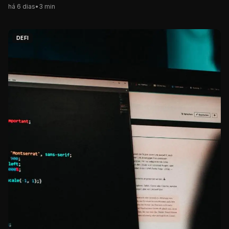
há 6 dias
•
3
min
DEFI