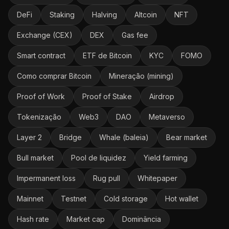
DeFi
Staking
Halving
Altcoin
NFT
Exchange (CEX)
DEX
Gas fee
Smart contract
ETF de Bitcoin
KYC
FOMO
Como comprar Bitcoin
Mineração (mining)
Proof of Work
Proof of Stake
Airdrop
Tokenização
Web3
DAO
Metaverso
Layer 2
Bridge
Whale (baleia)
Bear market
Bull market
Pool de liquidez
Yield farming
Impermanent loss
Rug pull
Whitepaper
Mainnet
Testnet
Cold storage
Hot wallet
Hash rate
Market cap
Dominância