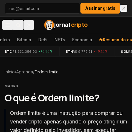
Pular para o conteúdo
Assinar grátis
jornal
cripto
Início
Bitcoin
DeFi
NFTs
Economia
☕
Resumo do di
BTC
R$ 331.056,00
ETH
R$ 9.772,21
SOL
R$
+0.30%
-0.10%
Início
/
Aprenda
/
Ordem limite
MACRO
O que é
Ordem limite
?
Ordem limite é uma instrução para comprar ou
vender cripto apenas quando o preço atingir um
valor definido pelo investidor, sem executar