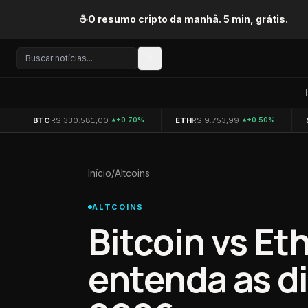
Pular para o conteúdo
☕
O resumo cripto da manhã. 5 min, grátis.
BTC
R$ 330.581,00
ETH
R$ 9.753,99
+0.70%
+0.50%
Início
/
Altcoins
ALTCOINS
Bitcoin vs E
entenda as d