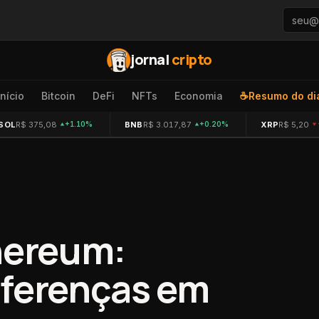
jornal
cripto
Início
Bitcoin
DeFi
NFTs
Economia
☕
Resumo do di
SOL
R$ 375,08
BNB
R$ 3.017,87
XRP
R$ 5,20
+1.10%
+0.20%
thereum:
iferenças em