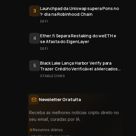
Launchpad da Uniswap supera Pons no
3
1º dia na Robinhood Chain
DEFI
Ether.fi Separa Restaking do weETH e
4
se Afasta do EigenLayer
DEFI
Black Lake Lança Harbor Verify para
5
Trazer Crédito Verificável a Mercados
Onchain
STABLECOINS
Newsletter Gratuita
Receba as melhores notícias cripto direto no
seu email, curadas por IA.
Resumos diários