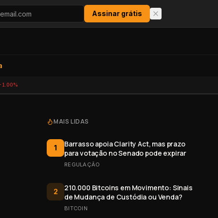
Assinar grátis
a
-1.00%
MAIS LIDAS
Barrasso apoia Clarity Act, mas prazo
1
para votação no Senado pode expirar
REGULAÇÃO
210.000 Bitcoins em Movimento: Sinais
2
de Mudança de Custódia ou Venda?
BITCOIN