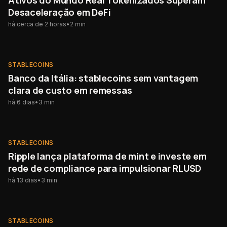
Ativos do Mundo Real Tokenizados Superam
Desaceleração em DeFi
há cerca de 2 horas
•
2
min
STABLECOINS
STABLECOINS
Banco da Itália: stablecoins sem vantagem
clara de custo em remessas
há 6 dias
•
3
min
STABLECOINS
STABLECOINS
Ripple lança plataforma de mint e investe em
rede de compliance para impulsionar RLUSD
há 13 dias
•
3
min
STABLECOINS
STABLECOINS