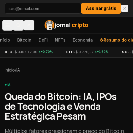
Pular para o conteúdo
Assinar grátis
jornal
cripto
Início
Bitcoin
DeFi
NFTs
Economia
☕
Resumo do di
BTC
R$ 330.917,00
ETH
R$ 9.770,57
SOL
R
+0.70%
+1.60%
Início
/
IA
IA
Queda do Bitcoin: IA, IPOs
de Tecnologia e Venda
Estratégica Pesam
Múltiplos fatores pressionam o preço do Bitcoin.