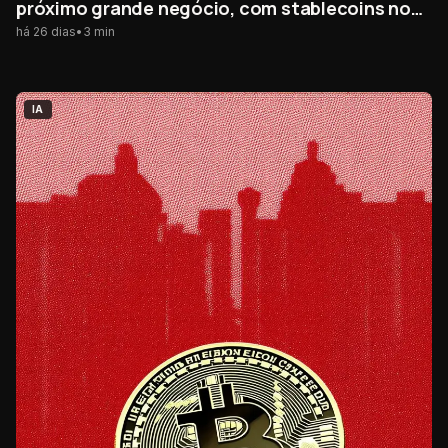
próximo grande negócio, com stablecoins no
centro
há 26 dias
•
3
min
IA