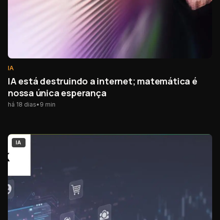
IA
IA está destruindo a internet; matemática é
nossa única esperança
há 18 dias
•
9
min
IA