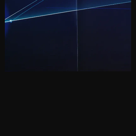
IA
AWS e Coinbase Unem Forças para Cobrar
Agentes de IA em Cripto