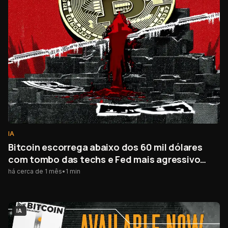
IA
Bitcoin escorrega abaixo dos 60 mil dólares
com tombo das techs e Fed mais agressivo
atingindo o mercado cripto
há cerca de 1 mês
•
1
min
IA