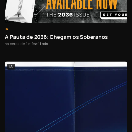
IA
A Pauta de 2036: Chegam os Soberanos
há cerca de 1 mês
•
11
min
IA