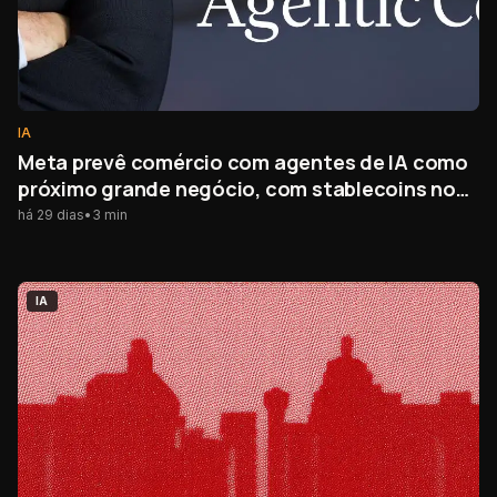
IA
Meta prevê comércio com agentes de IA como
próximo grande negócio, com stablecoins no
centro
há 29 dias
•
3
min
IA