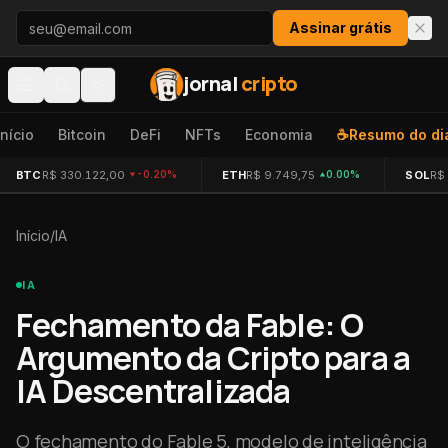
Pular para o conteúdo
Assinar grátis
jornal
cripto
Início
Bitcoin
DeFi
NFTs
Economia
☕
Resumo do di
BTC
R$ 330.122,00
ETH
R$ 9.749,75
SOL
R$
-0.20%
0.00%
Início
/
IA
IA
Fechamento da Fable: O
Argumento da Cripto para a
IA Descentralizada
O fechamento do Fable 5, modelo de inteligência