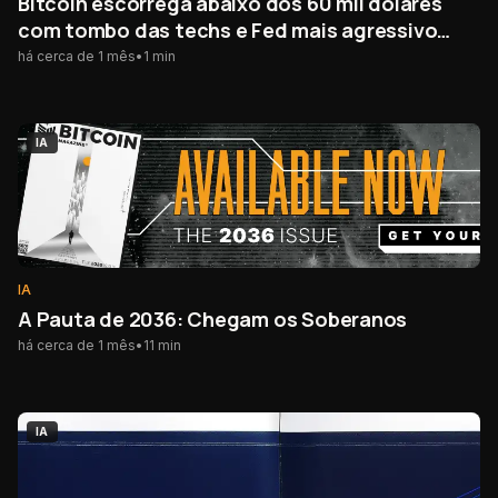
Bitcoin escorrega abaixo dos 60 mil dólares
com tombo das techs e Fed mais agressivo
atingindo o mercado cripto
há cerca de 1 mês
•
1
min
IA
IA
A Pauta de 2036: Chegam os Soberanos
há cerca de 1 mês
•
11
min
IA