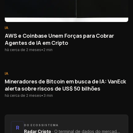
IA
AWS e Coinbase Unem Forças para Cobrar
Agentes de IA em Cripto
há cerca de 2 meses
•
2
min
IA
IA
Mineradores de Bitcoin em busca de IA: VanEck
alerta sobre riscos de US$ 50 bilhões
há cerca de 2 meses
•
3
min
DO ECOSSISTEMA
R
Radar Cripto
·
O terminal de dados do mercado: métricas on-chain, yields, captações e tendências.