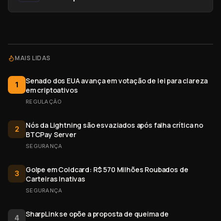
MAIS LIDAS
Senado dos EUA avança em votação de lei para clareza
1
em criptoativos
REGULAÇÃO
Nós da Lightning são esvaziados após falha crítica no
2
BTCPay Server
SEGURANÇA
Golpe em Coldcard: R$ 570 Milhões Roubados de
3
Carteiras Inativas
SEGURANÇA
SharpLink se opõe a proposta de queima de
4