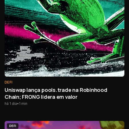
DEFI
Uniswap lança pools.trade na Robinhood
Chain; FRONG lidera em valor
há 1 dia
•
1
min
DEFI