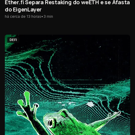
Ether.fi Separa Restaking do weETH e se Afasta
do EigenLayer
há cerca de 13 horas
•
3
min
DEFI