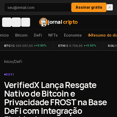
Pular para o conteúdo
Assinar grátis
jornal
cripto
Início
Bitcoin
DeFi
NFTs
Economia
☕
Resumo do di
BTC
R$ 330.597,00
ETH
R$ 9.756,95
SOL
R
+0.80%
+0.50%
Início
/
DeFi
DEFI
VerifiedX Lança Resgate
Nativo de Bitcoin e
Privacidade FROST na Base
DeFi com Integração