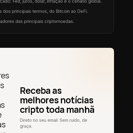
do: Fed, juros, dólar, inflação e o cenário global.
 dos principais termos, do Bitcoin ao DeFi.
adores das principais criptomoedas.
res
as
Receba as
melhores notícias
as
cripto toda manhã
e
Direto no seu email. Sem ruído, de
as
graça.