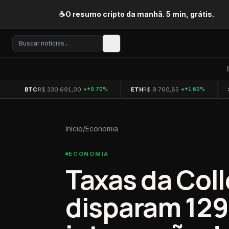
Pular para o conteúdo
☕
O resumo cripto da manhã. 5 min, grátis.
BTC
R$ 330.691,00
ETH
R$ 9.760,85
+0.70%
+1.60%
Início
/
Economia
ECONOMIA
Taxas da Coll
disparam 12