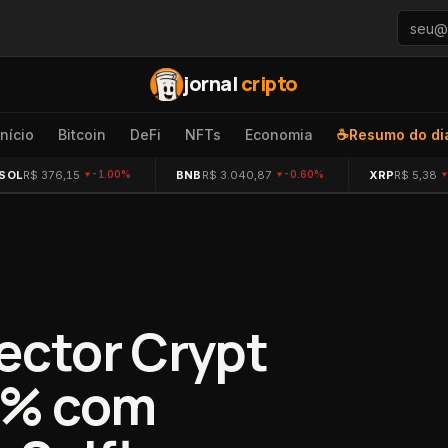
jornal
cripto
Início
Bitcoin
DeFi
NFTs
Economia
☕
Resumo do di
SOL
R$ 376,15
BNB
R$ 3.040,87
XRP
R$ 5,38
-1.00%
-0.60%
ector Crypt
9% com