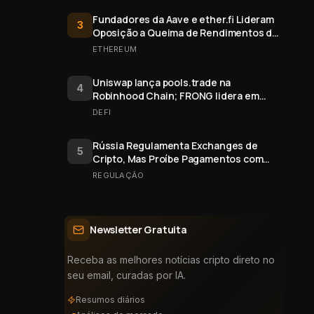
Fundadores da Aave e ether.fi Lideram
3
Oposição a Queima de Rendimentos de
Staking do Ethereum
ETHEREUM
Uniswap lança pools.trade na
4
Robinhood Chain; FRONG lidera em
valor
DEFI
Rússia Regulamenta Exchanges de
5
Cripto, Mas Proíbe Pagamentos com
Bitcoin
REGULAÇÃO
Newsletter Gratuita
Receba as melhores notícias cripto direto no
seu email, curadas por IA.
Resumos diários