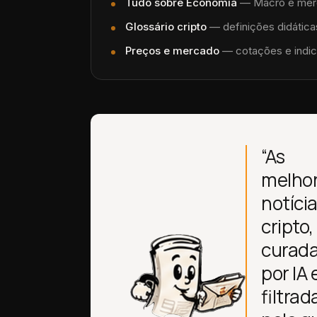
Tudo sobre
Economia
—
Macro e merca
Glossário cripto
— definições didáticas
Preços e mercado
— cotações e indic
“As
melho
notíci
cripto,
curad
por IA 
filtrad