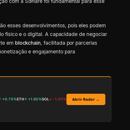
ão com a Solflare foi fundamental para esse
ção esses desenvolvimentos, pois eles podem
do físico e o digital. A capacidade de negociar
ente em
blockchain
, facilitada por parcerias
monetização e engajamento para
Abrir Radar →
↑
+0.70%
ETH
↑
+1.60%
SOL
↓
-1.00%