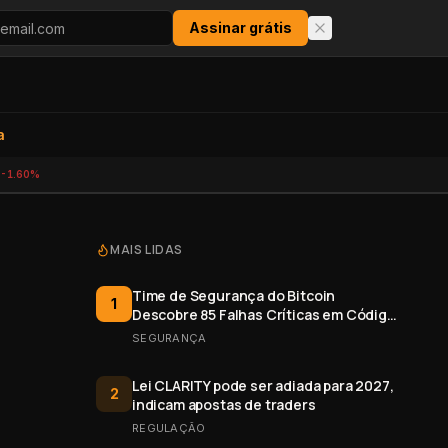
Assinar grátis
a
-1.60%
MAIS LIDAS
Time de Segurança do Bitcoin
1
Descobre 85 Falhas Críticas em Código
Aberto
SEGURANÇA
Lei CLARITY pode ser adiada para 2027,
2
indicam apostas de traders
REGULAÇÃO