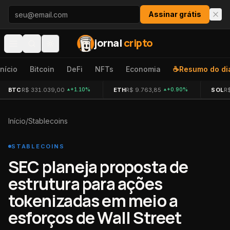
Pular para o conteúdo
Assinar grátis
jornal
cripto
Início
Bitcoin
DeFi
NFTs
Economia
☕
Resumo do di
BTC
R$ 331.039,00
ETH
R$ 9.763,85
SOL
R
+1.10%
+0.90%
Início
/
Stablecoins
STABLECOINS
SEC planeja proposta de
estrutura para ações
tokenizadas em meio a
esforços de Wall Street