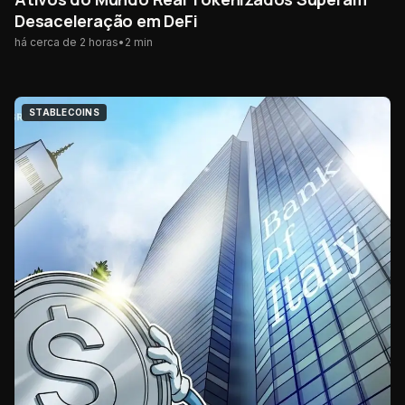
Desaceleração em DeFi
há cerca de 2 horas
•
2
min
STABLECOINS