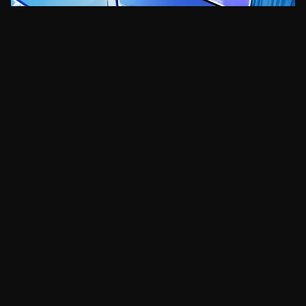
STABLECOINS
Coinbase permite que empresas aceitem
pagamentos em USDC de agentes de IA
há 14 dias
•
2
min
STABLECOINS