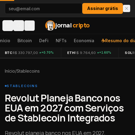
Pular para o conteúdo
Assinar grátis
jornal
cripto
Início
Bitcoin
DeFi
NFTs
Economia
☕
Resumo do di
BTC
R$ 330.797,00
ETH
R$ 9.764,60
SOL
R
+0.70%
+1.60%
Início
/
Stablecoins
STABLECOINS
Revolut Planeja Banco nos
EUA em 2027 com Serviços
de Stablecoin Integrados
Revolut planeja banco nos EUA em 2027.