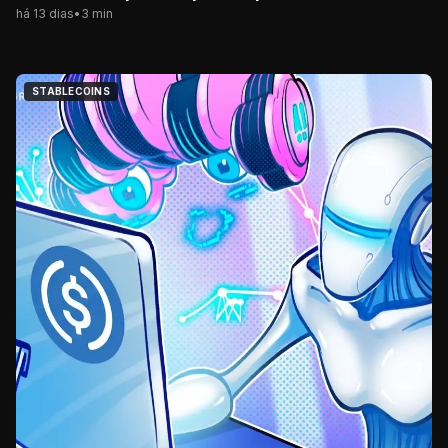
há 13 dias
•
3
min
STABLECOINS