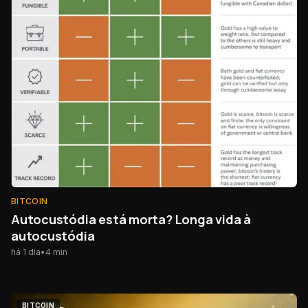
BITCOIN
Autocustódia está morta? Longa vida à
autocustódia
há 1 dia
•
4
min
BITCOIN