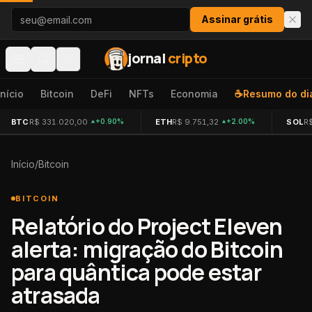
Pular para o conteúdo
Assinar grátis
jornal
cripto
Início
Bitcoin
DeFi
NFTs
Economia
☕
Resumo do di
BTC
R$ 331.020,00
ETH
R$ 9.751,32
SOL
R
+0.90%
+2.00%
Início
/
Bitcoin
BITCOIN
Relatório do Project Eleven
alerta: migração do Bitcoin
para quântica pode estar
atrasada