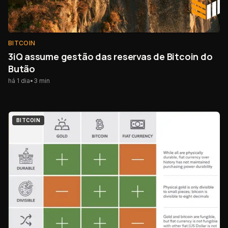
BITCOIN
3iQ assume gestão das reservas de Bitcoin do
Butão
há 1 dia
•
3
min
BITCOIN