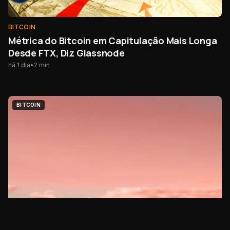
BITCOIN
Métrica do Bitcoin em Capitulação Mais Longa
Desde FTX, Diz Glassnode
há 1 dia
•
2
min
BITCOIN