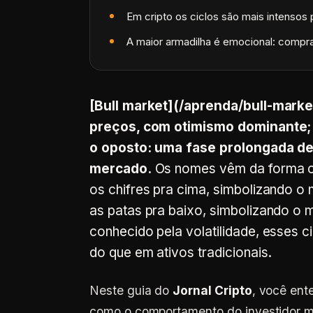
Em cripto os ciclos são mais intensos p
A maior armadilha é emocional: compra
[Bull market](/aprenda/bull-marke
preços, com otimismo dominante; 
o oposto: uma fase prolongada d
mercado.
Os nomes vêm da forma co
os chifres pra cima, simbolizando o
as patas pra baixo, simbolizando o
conhecido pela volatilidade, esses 
do que em ativos tradicionais.
Neste guia do
Jornal Cripto
, você ent
como o comportamento do investidor 