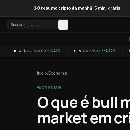
Pular para o conteúdo
☕
O resumo cripto da manhã. 5 min, grátis.
BTC
R$ 331.628,00
ETH
R$ 9.776,57
+1.20%
+2.30%
Início
/
Economia
ECONOMIA
O que é bull 
market em cr