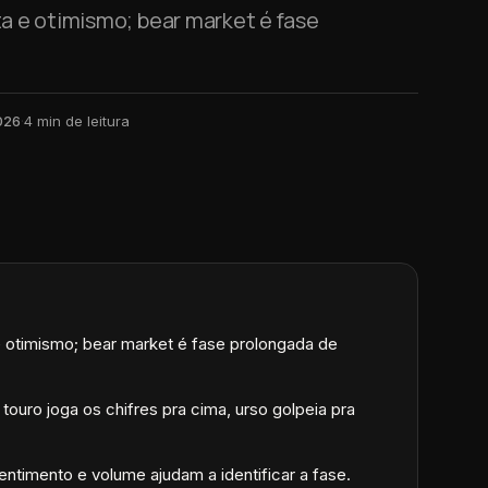
ta e otimismo; bear market é fase
026
·
4
min de leitura
 e otimismo; bear market é fase prolongada de
ouro joga os chifres pra cima, urso golpeia pra
entimento e volume ajudam a identificar a fase.