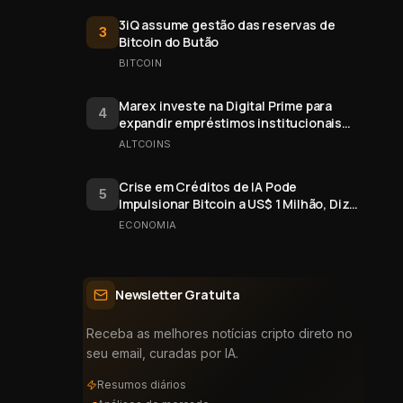
3iQ assume gestão das reservas de
3
Bitcoin do Butão
BITCOIN
Marex investe na Digital Prime para
4
expandir empréstimos institucionais
de cripto
ALTCOINS
Crise em Créditos de IA Pode
5
Impulsionar Bitcoin a US$ 1 Milhão, Diz
Arthur Hayes
ECONOMIA
Newsletter Gratuita
Receba as melhores notícias cripto direto no
seu email, curadas por IA.
Resumos diários