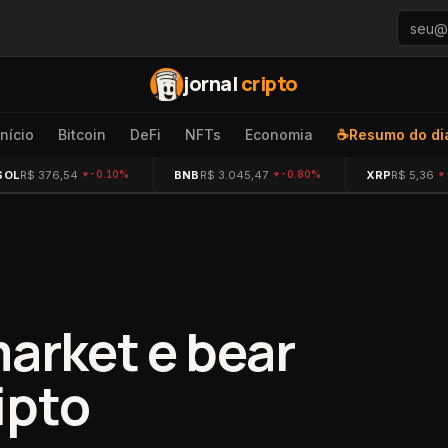
jornal
cripto
Início
Bitcoin
DeFi
NFTs
Economia
☕
Resumo do di
SOL
R$ 376,54
BNB
R$ 3.045,47
XRP
R$ 5,36
-0.10%
-0.80%
market e bear
ipto