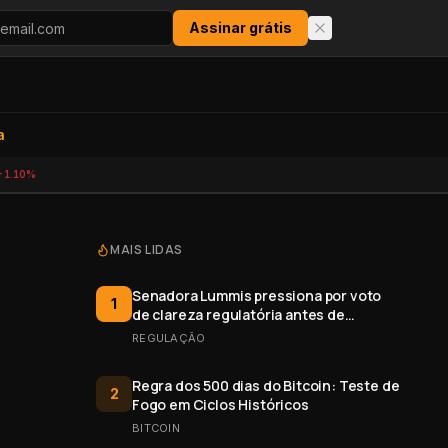
Assinar grátis
a
-1.10%
MAIS LIDAS
Senadora Lummis pressiona por voto
1
de clareza regulatória antes de
recesso
REGULAÇÃO
Regra dos 500 dias do Bitcoin: Teste de
2
Fogo em Ciclos Históricos
BITCOIN