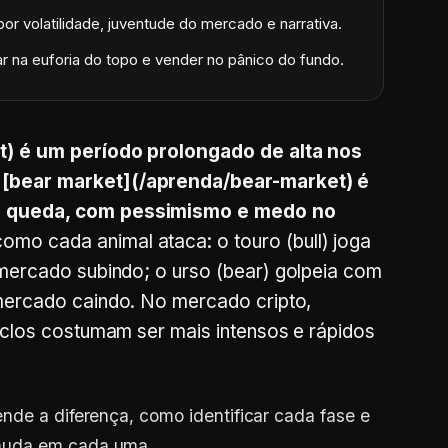
or volatilidade, juventude do mercado e narrativa.
r na euforia do topo e vender no pânico do fundo.
t) é um período prolongado de alta nos
[bear market](/aprenda/bear-market) é
e queda, com pessimismo e medo no
mo cada animal ataca: o touro (
bull
) joga
 mercado subindo; o urso (
bear
) golpeia com
 mercado caindo. No mercado cripto,
ciclos costumam ser mais intensos e rápidos
ende a diferença, como identificar cada fase e
muda em cada uma.