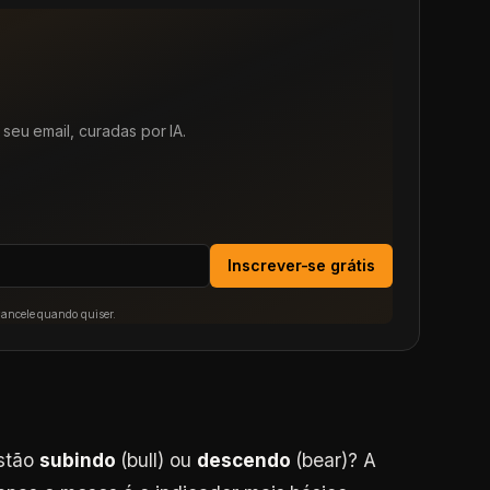
seu email, curadas por IA.
Inscrever-se grátis
Cancele quando quiser.
estão
subindo
(bull) ou
descendo
(bear)? A