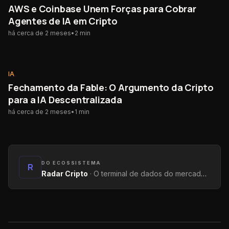
AWS e Coinbase Unem Forças para Cobrar
Agentes de IA em Cripto
há cerca de 2 meses
•
2
min
IA
IA
Fechamento da Fable: O Argumento da Cripto
para a IA Descentralizada
há cerca de 2 meses
•
1
min
DO ECOSSISTEMA
R
Radar Cripto
·
O terminal de dados do mercado: métricas on-chain, yields, captações e tendências.