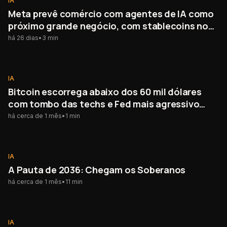
IA
Meta prevê comércio com agentes de IA como
próximo grande negócio, com stablecoins no
centro
há 26 dias
•
3
min
IA
IA
Bitcoin escorrega abaixo dos 60 mil dólares
com tombo das techs e Fed mais agressivo
atingindo o mercado cripto
há cerca de 1 mês
•
1
min
IA
IA
A Pauta de 2036: Chegam os Soberanos
há cerca de 1 mês
•
11
min
IA
IA