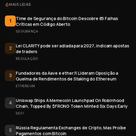
MAIS LIDAS
Time de Segurança do Bitcoin Descobre 85 Falhas
1
Críticas em Código Aberto
SEGURANÇA
Lei CLARITY pode ser adiada para 2027, indicam apostas
2
de traders
REGULAÇÃO
Fundadores da Aave e ether.fi Lideram Oposição a
3
Queima de Rendimentos de Staking do Ethereum
ETHEREUM
Uniswap Ships A Memecoin Launchpad On Robinhood
4
Chain, Topped By $FRONG Token Minted Six Days Early
DEFI
Rússia Regulamenta Exchanges de Cripto, Mas Proíbe
5
Pagamentos com Bitcoin