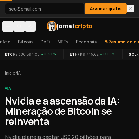
Pular para o conteúdo
Assinar grátis
jornal
cripto
Início
Bitcoin
DeFi
NFTs
Economia
☕
Resumo do di
BTC
R$ 330.894,00
ETH
R$ 9.745,62
SOL
R
+0.90%
+2.00%
Início
/
IA
IA
Nvidia e a ascensão da IA:
Mineração de Bitcoin se
reinventa
Nvidia planeja captar US$ 20 bilhões para