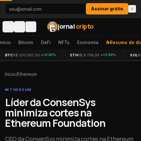
Pular para o conteúdo
Assinar grátis
jornal
cripto
Início
Bitcoin
DeFi
NFTs
Economia
☕
Resumo do di
BTC
R$ 330.597,00
ETH
R$ 9.756,95
SOL
R
+0.80%
+0.50%
Início
/
Ethereum
ETHEREUM
Líder da ConsenSys
minimiza cortes na
Ethereum Foundation
CEO da ConsenSys minimiza cortes na Ethereum