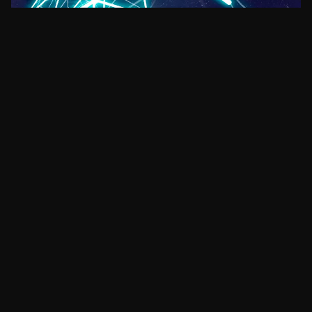
ETHEREUM
Estudo de Cambridge coloca Ethereum entre
os PoS de menor intensidade energética
há 27 dias
•
3
min