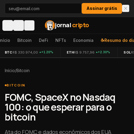
Pular para o conteúdo
Assinar grátis
jornal
cripto
Início
Bitcoin
DeFi
NFTs
Economia
☕
Resumo do di
BTC
R$ 330.974,00
ETH
R$ 9.757,96
SOL
R
+1.20%
+2.30%
Início
/
Bitcoin
BITCOIN
FOMC, SpaceX no Nasdaq
100: o que esperar para o
bitcoin
Ata do FOMC e dados econômicos dos EUA