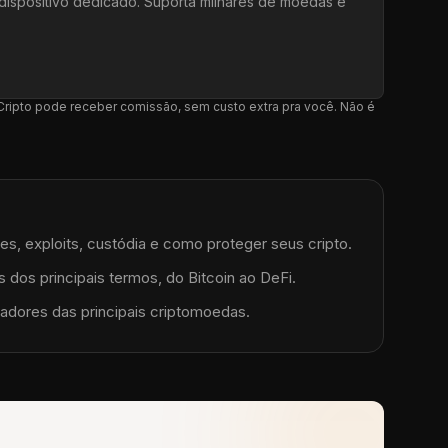
dispositivo dedicado. Suporta milhares de moedas e
l Cripto pode receber comissão, sem custo extra pra você. Não é
es, exploits, custódia e como proteger seus cripto.
 dos principais termos, do Bitcoin ao DeFi.
adores das principais criptomoedas.