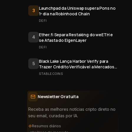
Launchpad da Uniswap supera Pons no
3
1º dia na Robinhood Chain
DEFI
Ether.fi Separa Restaking do weETH e
4
se Afasta do EigenLayer
DEFI
Black Lake Lança Harbor Verify para
5
Trazer Crédito Verificável a Mercados
Onchain
STABLECOINS
Newsletter Gratuita
Receba as melhores notícias cripto direto no
seu email, curadas por IA.
Resumos diários