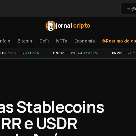
jornal
cripto
Início
Bitcoin
DeFi
NFTs
Economia
☕
Resumo do di
SOL
R$ 375,58
BNB
R$ 3.020,44
XRP
R$ 5,21
+1.20%
+0.10%
as Stablecoins
URR e USDR