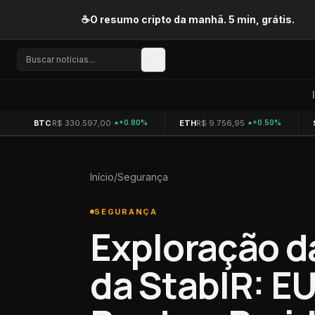
Pular para o conteúdo
☕
O resumo cripto da manhã. 5 min, grátis.
BTC
R$ 330.597,00
ETH
R$ 9.756,95
+0.80%
+0.50%
Início
/
Segurança
SEGURANÇA
Exploração d
da StablR: E