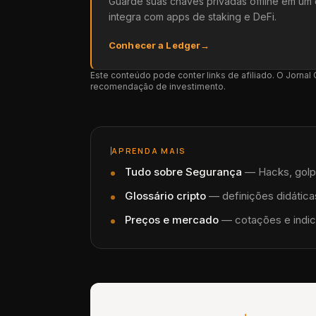
Guarde suas chaves privadas offline em um 
integra com apps de staking e DeFi.
Conhecer a Ledger
→
Este conteúdo pode conter links de afiliado. O Jorna
recomendação de investimento.
APRENDA MAIS
Tudo sobre
Segurança
—
Hacks, golp
Glossário cripto
— definições didáticas
Preços e mercado
— cotações e indic