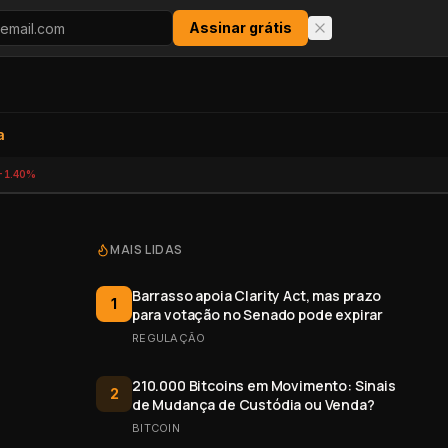
Assinar grátis
a
-1.40%
MAIS LIDAS
Barrasso apoia Clarity Act, mas prazo
1
para votação no Senado pode expirar
REGULAÇÃO
210.000 Bitcoins em Movimento: Sinais
2
de Mudança de Custódia ou Venda?
BITCOIN