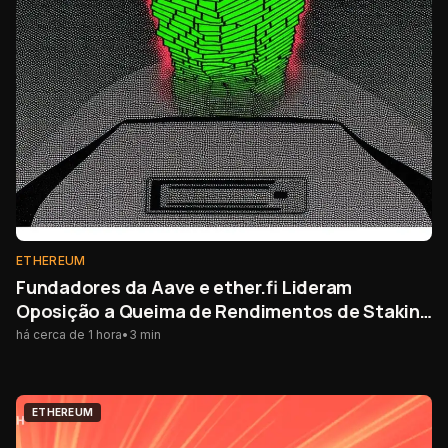
ETHEREUM
Fundadores da Aave e ether.fi Lideram
Oposição a Queima de Rendimentos de Staking
do Ethereum
há cerca de 1 hora
•
3
min
ETHEREUM