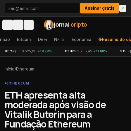
Pular para o conteúdo
Assinar grátis
jornal
cripto
Início
Bitcoin
DeFi
NFTs
Economia
☕
Resumo do di
BTC
R$ 330.525,00
ETH
R$ 9.738,45
SOL
R
+0.70%
+1.60%
Início
/
Ethereum
ETHEREUM
ETH apresenta alta
moderada após visão de
Vitalik Buterin para a
Fundação Ethereum