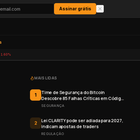
Assinar grátis
a
-1.60%
MAIS LIDAS
Time de Segurança do Bitcoin
1
Descobre 85 Falhas Críticas em Código
Aberto
SEGURANÇA
Lei CLARITY pode ser adiada para 2027,
2
indicam apostas de traders
REGULAÇÃO