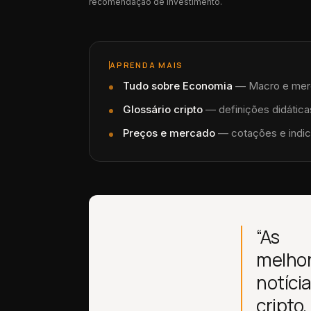
recomendação de investimento.
APRENDA MAIS
Tudo sobre
Economia
—
Macro e merca
Glossário cripto
— definições didáticas
Preços e mercado
— cotações e indic
“As
melho
notíci
cripto,