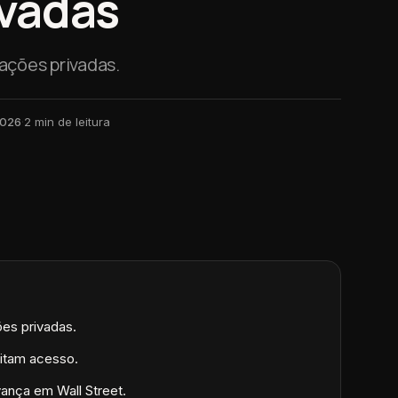
ivadas
ações privadas.
2026
·
2
min de leitura
ões privadas.
litam acesso.
vança em Wall Street.