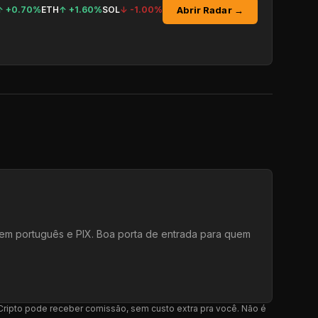
Abrir Radar →
↑
+0.70%
ETH
↑
+1.60%
SOL
↓
-1.00%
e em português e PIX. Boa porta de entrada para quem
l Cripto pode receber comissão, sem custo extra pra você. Não é