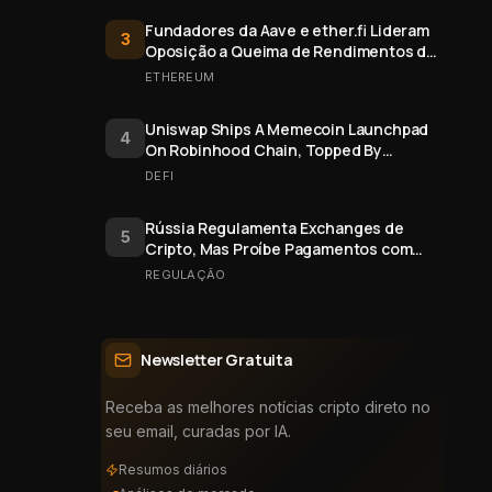
Fundadores da Aave e ether.fi Lideram
3
Oposição a Queima de Rendimentos de
Staking do Ethereum
ETHEREUM
Uniswap Ships A Memecoin Launchpad
4
On Robinhood Chain, Topped By
$FRONG Token Minted Six Days Early
DEFI
Rússia Regulamenta Exchanges de
5
Cripto, Mas Proíbe Pagamentos com
Bitcoin
REGULAÇÃO
Newsletter Gratuita
Receba as melhores notícias cripto direto no
seu email, curadas por IA.
Resumos diários