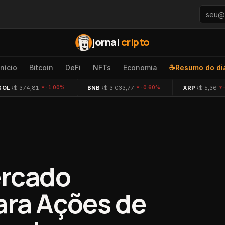
jornal
cripto
Início
Bitcoin
DeFi
NFTs
Economia
☕
Resumo do di
SOL
R$ 374,81
BNB
R$ 3.033,77
XRP
R$ 5,36
-1.00%
-0.60%
ercado
ara Ações de