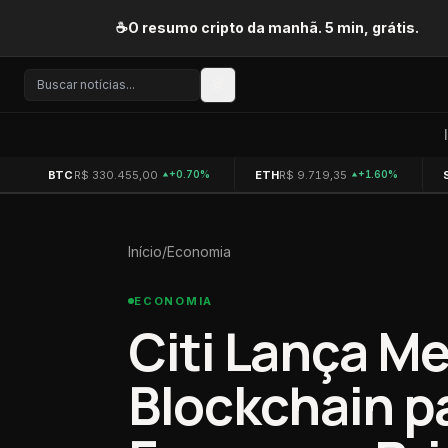
Pular para o conteúdo
☕
O resumo cripto da manhã. 5 min, grátis.
BTC
R$ 330.455,00
ETH
R$ 9.719,35
+0.70%
+1.60%
Início
/
Economia
ECONOMIA
Citi Lança M
Blockchain p