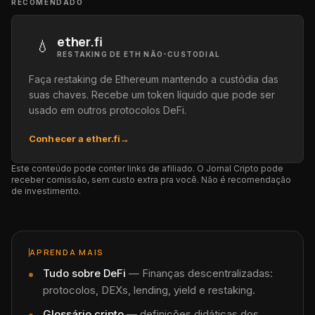
RECOMENDADO
ether.fi
💧
RESTAKING DE ETH NÃO-CUSTODIAL
Faça restaking de Ethereum mantendo a custódia das
suas chaves. Recebe um token líquido que pode ser
usado em outros protocolos DeFi.
Conhecer a ether.fi
→
Este conteúdo pode conter links de afiliado. O Jornal Cripto pode
receber comissão, sem custo extra pra você. Não é recomendação
de investimento.
APRENDA MAIS
Tudo sobre
DeFi
—
Finanças descentralizadas:
protocolos, DEXs, lending, yield e restaking.
Glossário cripto
— definições didáticas dos