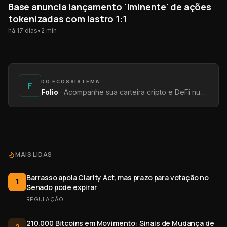
Base anuncia lançamento 'iminente' de ações
tokenizadas com lastro 1:1
há 17 dias
•
2
min
DO ECOSSISTEMA
F
Folio
·
Acompanhe sua carteira cripto e DeFi num só lugar — saldos, rendimentos e protocolos.
MAIS LIDAS
Barrasso apoia Clarity Act, mas prazo para votação no
1
Senado pode expirar
REGULAÇÃO
210.000 Bitcoins em Movimento: Sinais de Mudança de