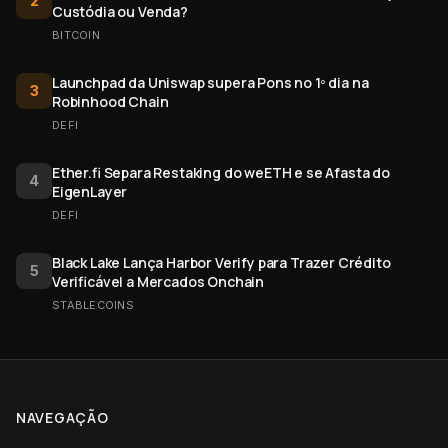
2
Custódia ou Venda?
BITCOIN
Launchpad da Uniswap supera Pons no 1º dia na
3
Robinhood Chain
DEFI
Ether.fi Separa Restaking do weETH e se Afasta do
4
EigenLayer
DEFI
Black Lake Lança Harbor Verify para Trazer Crédito
5
Verificável a Mercados Onchain
STABLECOINS
NAVEGAÇÃO