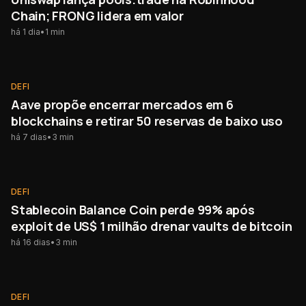
Chain; FRONG lidera em valor
há 1 dia
•
1
min
DEFI
DEFI
Aave propõe encerrar mercados em 6
blockchains e retirar 50 reservas de baixo uso
há 7 dias
•
3
min
DEFI
DEFI
Stablecoin Balance Coin perde 99% após
exploit de US$ 1 milhão drenar vaults de bitcoin
há 16 dias
•
3
min
DEFI
DEFI