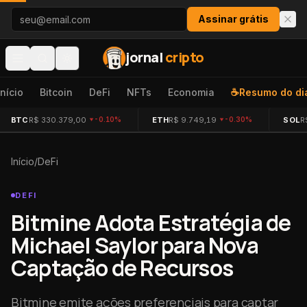
Pular para o conteúdo
Assinar grátis
jornal
cripto
Início
Bitcoin
DeFi
NFTs
Economia
☕
Resumo do di
BTC
R$ 330.379,00
ETH
R$ 9.749,19
SOL
R
-0.10%
-0.30%
Início
/
DeFi
DEFI
Bitmine Adota Estratégia de
Michael Saylor para Nova
Captação de Recursos
Bitmine emite ações preferenciais para captar