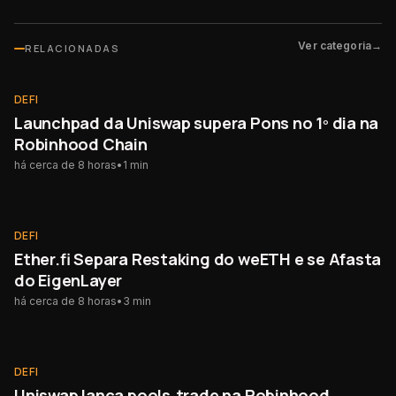
Ver categoria
→
RELACIONADAS
DEFI
DEFI
Launchpad da Uniswap supera Pons no 1º dia na
Robinhood Chain
há cerca de 8 horas
•
1
min
DEFI
DEFI
Ether.fi Separa Restaking do weETH e se Afasta
do EigenLayer
há cerca de 8 horas
•
3
min
DEFI
DEFI
Uniswap lança pools.trade na Robinhood