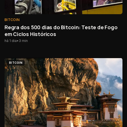
BITCOIN
Regra dos 500 dias do Bitcoin: Teste de Fogo
em Ciclos Históricos
há 1 dia
•
3
min
BITCOIN