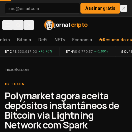
Pular para o conteúdo
Assinar grátis
jornal
cripto
Início
Bitcoin
DeFi
NFTs
Economia
☕
Resumo do di
BTC
R$ 330.917,00
ETH
R$ 9.770,57
SOL
R
+0.70%
+1.60%
Início
/
Bitcoin
BITCOIN
Polymarket agora aceita
depósitos instantâneos de
Bitcoin via Lightning
Network com Spark