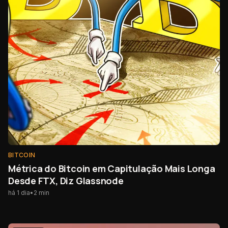
BITCOIN
Métrica do Bitcoin em Capitulação Mais Longa
Desde FTX, Diz Glassnode
há 1 dia
•
2
min