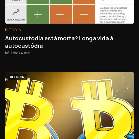
BITCOIN
Autocustódia está morta? Longa vida à
autocustódia
há 1 dia
•
4
min
BITCOIN