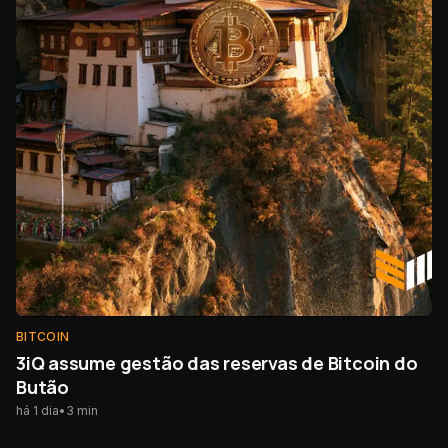
BITCOIN
3iQ assume gestão das reservas de Bitcoin do
Butão
há 1 dia
•
3
min