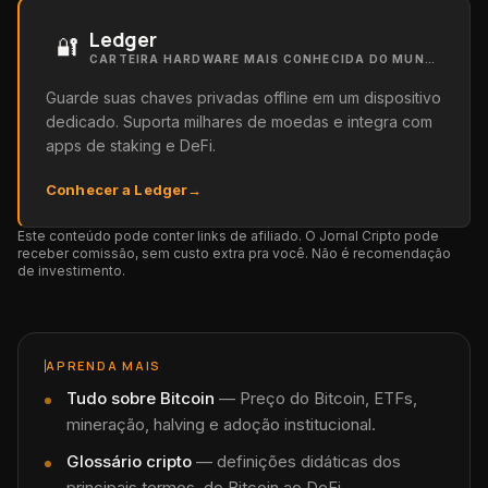
Ledger
🔐
CARTEIRA HARDWARE MAIS CONHECIDA DO MUNDO
Guarde suas chaves privadas offline em um dispositivo
dedicado. Suporta milhares de moedas e integra com
apps de staking e DeFi.
Conhecer a Ledger
→
Este conteúdo pode conter links de afiliado. O Jornal Cripto pode
receber comissão, sem custo extra pra você. Não é recomendação
de investimento.
APRENDA MAIS
Tudo sobre
Bitcoin
—
Preço do Bitcoin, ETFs,
mineração, halving e adoção institucional.
Glossário cripto
— definições didáticas dos
principais termos, do Bitcoin ao DeFi.