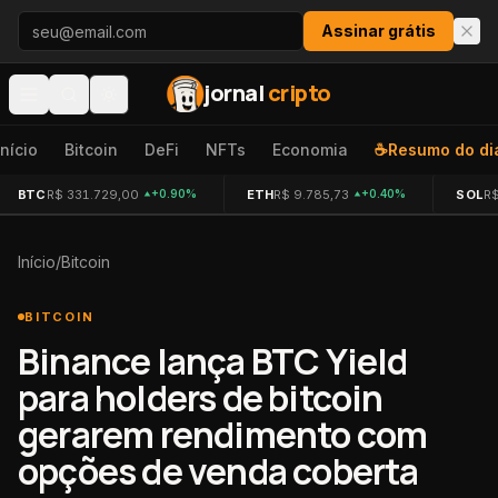
Pular para o conteúdo
Assinar grátis
jornal
cripto
Início
Bitcoin
DeFi
NFTs
Economia
☕
Resumo do di
BTC
R$ 331.729,00
ETH
R$ 9.785,73
SOL
R$
+0.90%
+0.40%
Início
/
Bitcoin
BITCOIN
Binance lança BTC Yield
para holders de bitcoin
gerarem rendimento com
opções de venda coberta