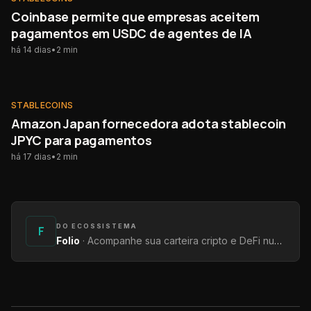
Coinbase permite que empresas aceitem
pagamentos em USDC de agentes de IA
há 14 dias
•
2
min
STABLECOINS
STABLECOINS
Amazon Japan fornecedora adota stablecoin
JPYC para pagamentos
há 17 dias
•
2
min
DO ECOSSISTEMA
F
Folio
·
Acompanhe sua carteira cripto e DeFi num só lugar — saldos, rendimentos e protocolos.