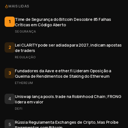
MAIS LIDAS
Time de Segurança do Bitcoin Descobre 85 Falhas
1
Críticas em Código Aberto
SEGURANÇA
Lei CLARITY pode ser adiada para 2027, indicam apostas
2
de traders
REGULAÇÃO
Fundadores da Aave e ether.fi Lideram Oposição a
3
Queima de Rendimentos de Staking do Ethereum
ETHEREUM
Uniswap lança pools.trade na Robinhood Chain; FRONG
4
lidera em valor
DEFI
Rússia Regulamenta Exchanges de Cripto, Mas Proíbe
5
Pagamentos com Bitcoin