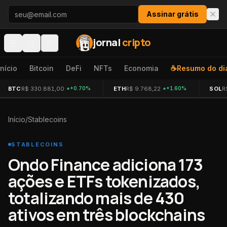
Pular para o conteúdo
Assinar grátis
jornal
cripto
Início
Bitcoin
DeFi
NFTs
Economia
☕
Resumo do di
BTC
R$ 330.881,00
ETH
R$ 9.768,22
SOL
R
+0.70%
+1.60%
Início
/
Stablecoins
STABLECOINS
Ondo Finance adiciona 173
ações e ETFs tokenizados,
totalizando mais de 430
ativos em três blockchains