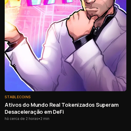
STABLECOINS
Ativos do Mundo Real Tokenizados Superam
Desaceleração em DeFi
há cerca de 2 horas
•
2
min