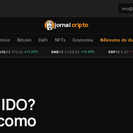
jornal
cripto
Início
Bitcoin
DeFi
NFTs
Economia
☕
Resumo do di
SOL
R$ 375,22
BNB
R$ 3.018,62
XRP
R$ 5,20
+1.20%
+0.10%
 IDO?
 como