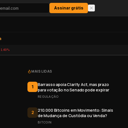
Assinar grátis
a
-1.40%
MAIS LIDAS
Barrasso apoia Clarity Act, mas prazo
1
para votação no Senado pode expirar
REGULAÇÃO
210.000 Bitcoins em Movimento: Sinais
2
de Mudança de Custódia ou Venda?
BITCOIN