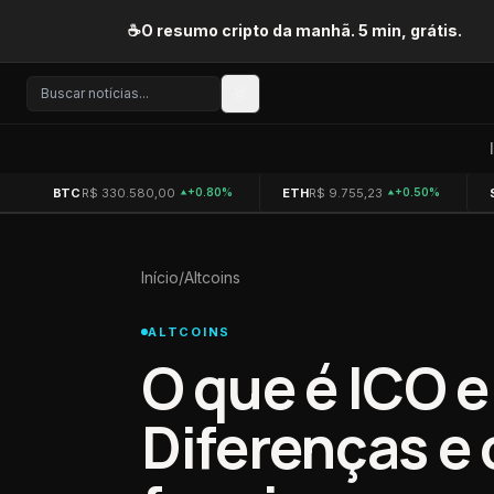
Pular para o conteúdo
☕
O resumo cripto da manhã. 5 min, grátis.
BTC
R$ 330.580,00
ETH
R$ 9.755,23
+0.80%
+0.50%
Início
/
Altcoins
ALTCOINS
O que é ICO e
Diferenças e