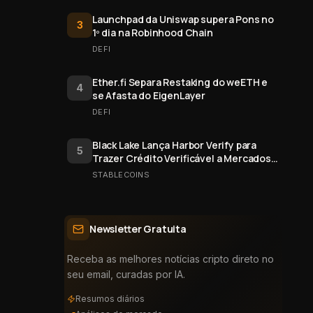
Launchpad da Uniswap supera Pons no
3
1º dia na Robinhood Chain
DEFI
Ether.fi Separa Restaking do weETH e
4
se Afasta do EigenLayer
DEFI
Black Lake Lança Harbor Verify para
5
Trazer Crédito Verificável a Mercados
Onchain
STABLECOINS
Newsletter Gratuita
Receba as melhores notícias cripto direto no
seu email, curadas por IA.
Resumos diários