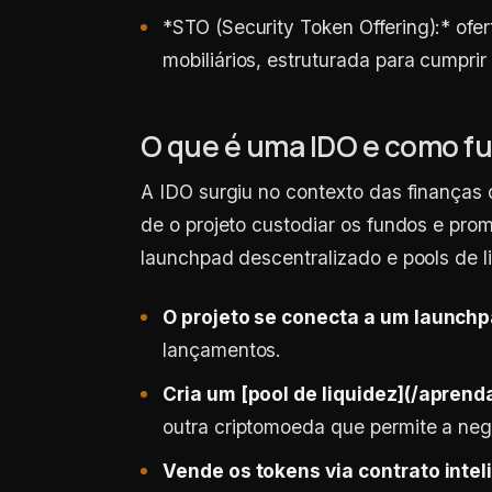
*
STO (
Security Token Offering
):
* ofe
mobiliários, estruturada para cumprir
O que é uma IDO e como f
A IDO surgiu no contexto das finanças
de o projeto custodiar os fundos e pro
launchpad
descentralizado e pools de l
O projeto se conecta a um launchp
lançamentos.
Cria um [pool de liquidez](/aprenda
outra criptomoeda que permite a neg
Vende os tokens via contrato intel