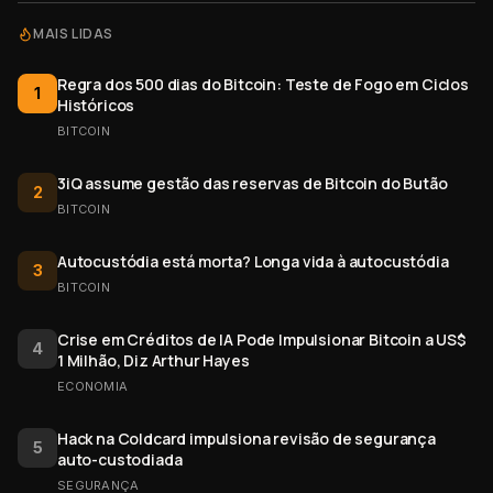
MAIS LIDAS
Regra dos 500 dias do Bitcoin: Teste de Fogo em Ciclos
1
Históricos
BITCOIN
3iQ assume gestão das reservas de Bitcoin do Butão
2
BITCOIN
Autocustódia está morta? Longa vida à autocustódia
3
BITCOIN
Crise em Créditos de IA Pode Impulsionar Bitcoin a US$
4
1 Milhão, Diz Arthur Hayes
ECONOMIA
Hack na Coldcard impulsiona revisão de segurança
5
auto-custodiada
SEGURANÇA