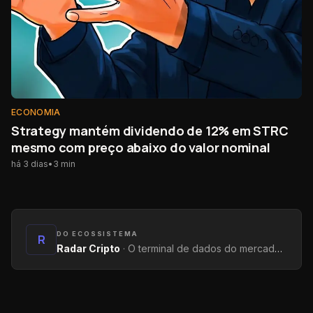
ECONOMIA
Strategy mantém dividendo de 12% em STRC
mesmo com preço abaixo do valor nominal
há 3 dias
•
3
min
DO ECOSSISTEMA
R
Radar Cripto
·
O terminal de dados do mercado: métricas on-chain, yields, captações e tendências.