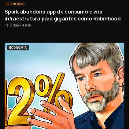
ECONOMIA
Spark abandona app de consumo e vira
infraestrutura para gigantes como Robinhood
há 3 dias
•
4
min
ECONOMIA