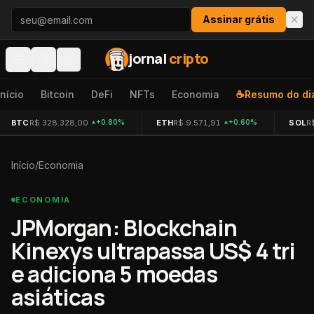
Pular para o conteúdo
Assinar grátis
jornal
cripto
Início
Bitcoin
DeFi
NFTs
Economia
☕
Resumo do di
BTC
R$ 328.328,00
ETH
R$ 9.571,91
SOL
R
+0.80%
+0.60%
Início
/
Economia
ECONOMIA
JPMorgan: Blockchain
Kinexys ultrapassa US$ 4 tri
e adiciona 5 moedas
asiáticas