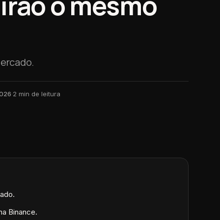
uirão o mesmo
mercado.
2026
·
2
min de leitura
cado.
na Binance.