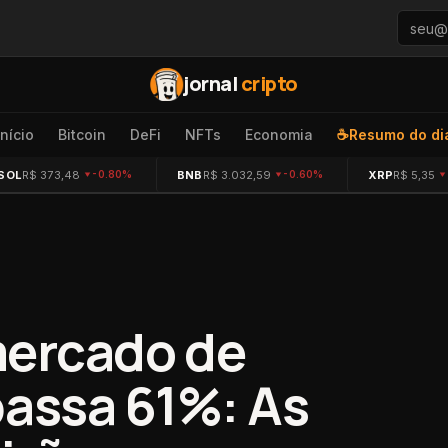
jornal
cripto
Início
Bitcoin
DeFi
NFTs
Economia
☕
Resumo do di
SOL
R$ 373,48
BNB
R$ 3.032,59
XRP
R$ 5,35
-0.80%
-0.60%
mercado de
passa 61%: As