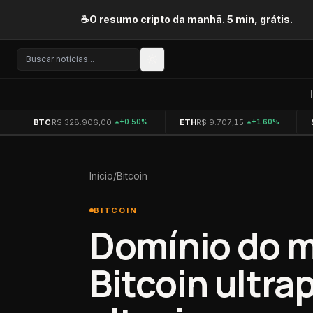
Pular para o conteúdo
☕
O resumo cripto da manhã. 5 min, grátis.
BTC
R$ 328.906,00
ETH
R$ 9.707,15
+0.50%
+1.60%
Início
/
Bitcoin
BITCOIN
Domínio do 
Bitcoin ultra