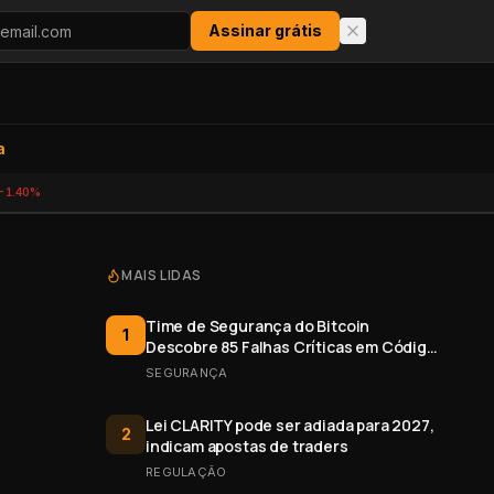
Assinar grátis
a
-1.40%
MAIS LIDAS
Time de Segurança do Bitcoin
1
Descobre 85 Falhas Críticas em Código
Aberto
SEGURANÇA
Lei CLARITY pode ser adiada para 2027,
2
indicam apostas de traders
REGULAÇÃO