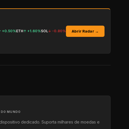
Abrir Radar →
↑
+0.50%
ETH
↑
+1.60%
SOL
↓
-0.80%
A DO MUNDO
dispositivo dedicado. Suporta milhares de moedas e