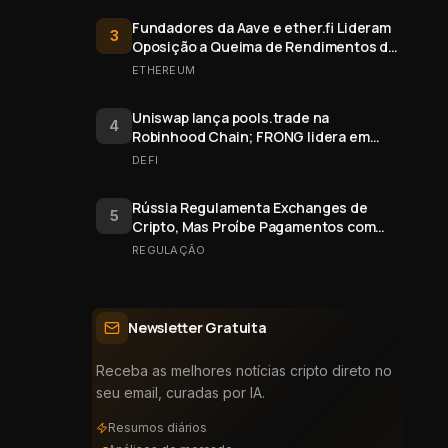
Fundadores da Aave e ether.fi Lideram
3
Oposição a Queima de Rendimentos de
Staking do Ethereum
ETHEREUM
Uniswap lança pools.trade na
4
Robinhood Chain; FRONG lidera em
valor
DEFI
Rússia Regulamenta Exchanges de
5
Cripto, Mas Proíbe Pagamentos com
Bitcoin
REGULAÇÃO
Newsletter Gratuita
Receba as melhores notícias cripto direto no
seu email, curadas por IA.
Resumos diários