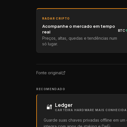
RADAR CRIPTO
Acompanhe o mercado em tempo
BTC
real
Preços, altas, quedas e tendências num
só lugar.
Fonte original
RECOMENDADO
Ledger
🔐
CARTEIRA HARDWARE MAIS CONHECID
Guarde suas chaves privadas offline em um 
integra com apps de staking e DeFi.