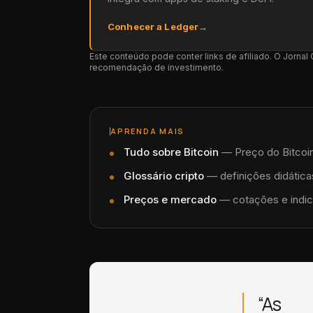
Conhecer a Ledger
→
Este conteúdo pode conter links de afiliado. O Jorna
recomendação de investimento.
APRENDA MAIS
Tudo sobre
Bitcoin
—
Preço do Bitcoin
Glossário cripto
— definições didáticas
Preços e mercado
— cotações e indic
“As