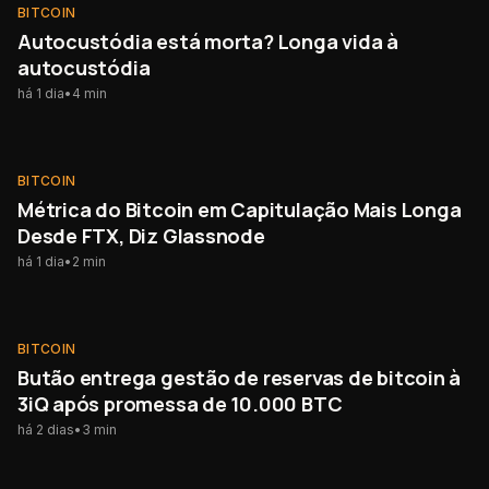
BITCOIN
BITCOIN
Autocustódia está morta? Longa vida à
autocustódia
há 1 dia
•
4
min
BITCOIN
BITCOIN
Métrica do Bitcoin em Capitulação Mais Longa
Desde FTX, Diz Glassnode
há 1 dia
•
2
min
BITCOIN
BITCOIN
Butão entrega gestão de reservas de bitcoin à
3iQ após promessa de 10.000 BTC
há 2 dias
•
3
min