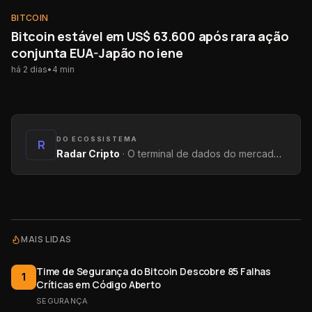
BITCOIN
BITCOIN
Bitcoin estável em US$ 63.600 após rara ação
conjunta EUA-Japão no iene
há 2 dias
•
4
min
DO ECOSSISTEMA
R
Radar Cripto
·
O terminal de dados do mercado: métricas on-chain, yields, captações e tendências.
MAIS LIDAS
Time de Segurança do Bitcoin Descobre 85 Falhas
1
Críticas em Código Aberto
SEGURANÇA