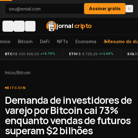
Pular para o conteúdo
Assinar grátis
jornal
cripto
Início
Bitcoin
DeFi
NFTs
Economia
☕
Resumo do di
BTC
R$ 330.458,00
ETH
R$ 9.728,29
SOL
R
+0.70%
+1.60%
Início
/
Bitcoin
BITCOIN
Demanda de investidores de
varejo por Bitcoin cai 73%
enquanto vendas de futuros
superam $2 bilhões