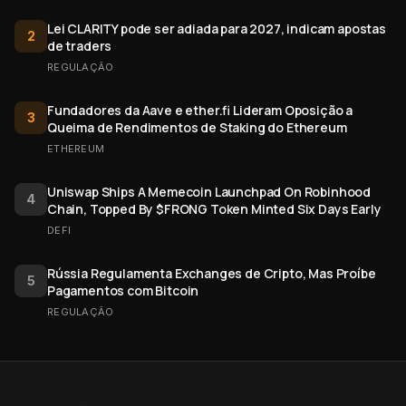
Lei CLARITY pode ser adiada para 2027, indicam apostas
2
de traders
REGULAÇÃO
Fundadores da Aave e ether.fi Lideram Oposição a
3
Queima de Rendimentos de Staking do Ethereum
ETHEREUM
Uniswap Ships A Memecoin Launchpad On Robinhood
4
Chain, Topped By $FRONG Token Minted Six Days Early
DEFI
Rússia Regulamenta Exchanges de Cripto, Mas Proíbe
5
Pagamentos com Bitcoin
REGULAÇÃO