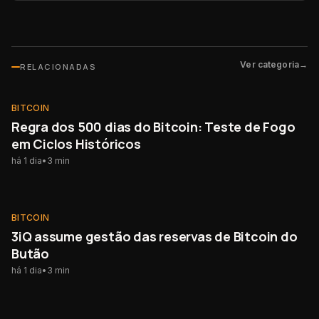
Ver categoria
→
RELACIONADAS
BITCOIN
BITCOIN
Regra dos 500 dias do Bitcoin: Teste de Fogo
em Ciclos Históricos
há 1 dia
•
3
min
BITCOIN
BITCOIN
3iQ assume gestão das reservas de Bitcoin do
Butão
há 1 dia
•
3
min