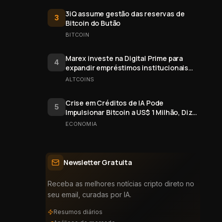
3iQ assume gestão das reservas de
3
Bitcoin do Butão
BITCOIN
Marex investe na Digital Prime para
4
expandir empréstimos institucionais
de cripto
ALTCOINS
Crise em Créditos de IA Pode
5
Impulsionar Bitcoin a US$ 1 Milhão, Diz
Arthur Hayes
ECONOMIA
Newsletter Gratuita
Receba as melhores notícias cripto direto no
seu email, curadas por IA.
Resumos diários