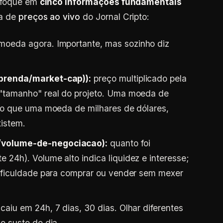
, foque em
cinco informações fundamentais
na de
preços ao vivo
do Jornal Cripto:
oeda agora. Importante, mas sozinho diz
aprenda/market-cap)):
preço multiplicado pela
 "tamanho" real do projeto. Uma moeda de
 do que uma moeda de milhares de dólares,
istem.
/volume-de-negociacao):
quanto foi
24h). Volume alto indica liquidez e interesse;
dificuldade para comprar ou vender sem mexer
caiu em 24h, 7 dias, 30 dias. Olhar diferentes
o susto do dia.