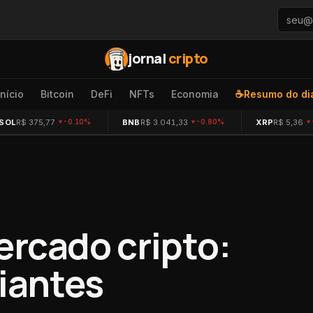
jornal
cripto
Início
Bitcoin
DeFi
NFTs
Economia
☕
Resumo do di
SOL
R$ 375,77
BNB
R$ 3.041,33
XRP
R$ 5,36
-0.10%
-0.80%
ercado cripto:
ciantes