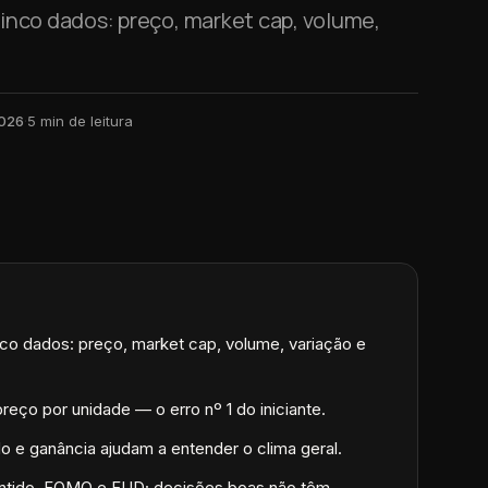
inco dados: preço, market cap, volume,
2026
·
5
min de leitura
o dados: preço, market cap, volume, variação e
eço por unidade — o erro nº 1 do iniciante.
o e ganância ajudam a entender o clima geral.
rantido, FOMO e FUD; decisões boas não têm