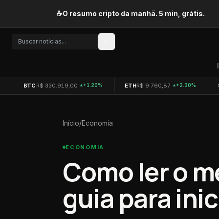
Pular para o conteúdo
☕
O resumo cripto da manhã. 5 min, grátis.
BTC
R$ 330.919,00
ETH
R$ 9.760,87
+1.20%
+2.30%
Início
/
Economia
ECONOMIA
Como ler o m
guia para ini