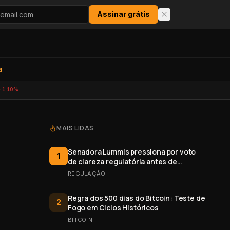
Assinar grátis
a
-1.10%
MAIS LIDAS
Senadora Lummis pressiona por voto
1
de clareza regulatória antes de
recesso
REGULAÇÃO
Regra dos 500 dias do Bitcoin: Teste de
2
Fogo em Ciclos Históricos
BITCOIN