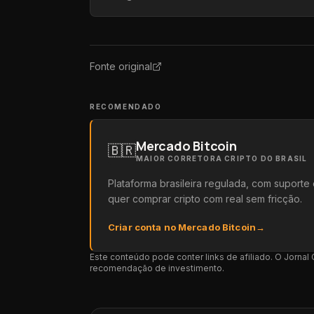
Fonte original
RECOMENDADO
Mercado Bitcoin
🇧🇷
MAIOR CORRETORA CRIPTO DO BRASIL
Plataforma brasileira regulada, com suport
quer comprar cripto com real sem fricção.
Criar conta no Mercado Bitcoin
→
Este conteúdo pode conter links de afiliado. O Jorna
recomendação de investimento.