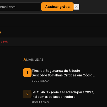
Assinar grátis
a
-1.60%
MAIS LIDAS
Time de Segurança do Bitcoin
1
Descobre 85 Falhas Críticas em Código
Aberto
SEGURANÇA
Lei CLARITY pode ser adiada para 2027,
2
indicam apostas de traders
REGULAÇÃO