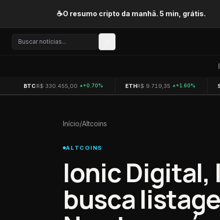
Pular para o conteúdo
☕
O resumo cripto da manhã. 5 min, grátis.
BTC
R$ 330.455,00
ETH
R$ 9.719,35
+0.70%
+1.60%
Início
/
Altcoins
ALTCOINS
Ionic Digital,
busca listage