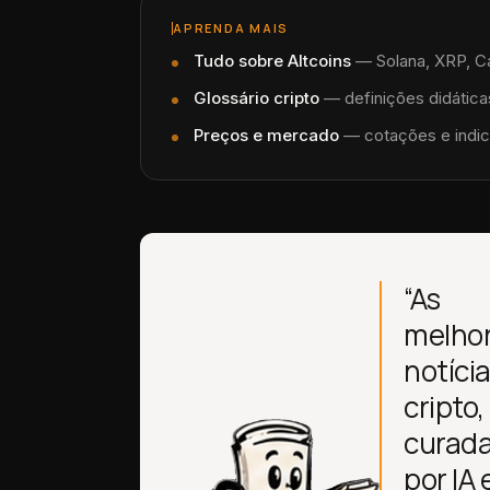
APRENDA MAIS
Tudo sobre
Altcoins
—
Solana, XRP, C
Glossário cripto
— definições didáticas
Preços e mercado
— cotações e indic
“As
melho
notíci
cripto,
curad
por IA 