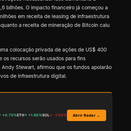
,6 bilhões. O impacto financeiro já começou a
ilhões em receita de leasing de infraestrutura
enquanto a receita de mineração de Bitcoin caiu
e uma colocação privada de ações de US$ 400
ue os recursos serão usados para fins
, Andy Stewart, afirmou que os fundos apoiarão
os de infraestrutura digital.
Abrir Radar →
↑
+0.70%
ETH
↑
+1.60%
SOL
↓
-1.00%