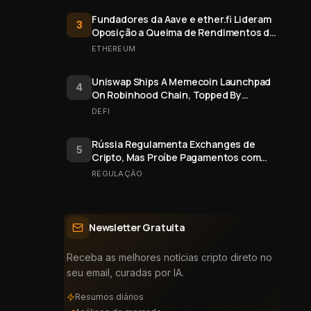
Fundadores da Aave e ether.fi Lideram
3
Oposição a Queima de Rendimentos de
Staking do Ethereum
ETHEREUM
Uniswap Ships A Memecoin Launchpad
4
On Robinhood Chain, Topped By
$FRONG Token Minted Six Days Early
DEFI
Rússia Regulamenta Exchanges de
5
Cripto, Mas Proíbe Pagamentos com
Bitcoin
REGULAÇÃO
Newsletter Gratuita
Receba as melhores notícias cripto direto no
seu email, curadas por IA.
Resumos diários