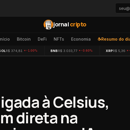
jornal
cripto
Início
Bitcoin
DeFi
NFTs
Economia
☕
Resumo do di
SOL
R$ 374,81
BNB
R$ 3.033,77
XRP
R$ 5,36
-1.00%
-0.60%
 ligada à Celsius,
m direta na