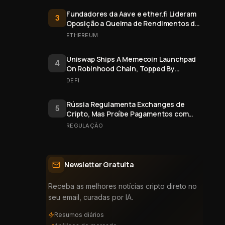
Fundadores da Aave e ether.fi Lideram
3
Oposição a Queima de Rendimentos de
Staking do Ethereum
ETHEREUM
Uniswap Ships A Memecoin Launchpad
4
On Robinhood Chain, Topped By
$FRONG Token Minted Six Days Early
DEFI
Rússia Regulamenta Exchanges de
5
Cripto, Mas Proíbe Pagamentos com
Bitcoin
REGULAÇÃO
Newsletter Gratuita
Receba as melhores notícias cripto direto no
seu email, curadas por IA.
Resumos diários