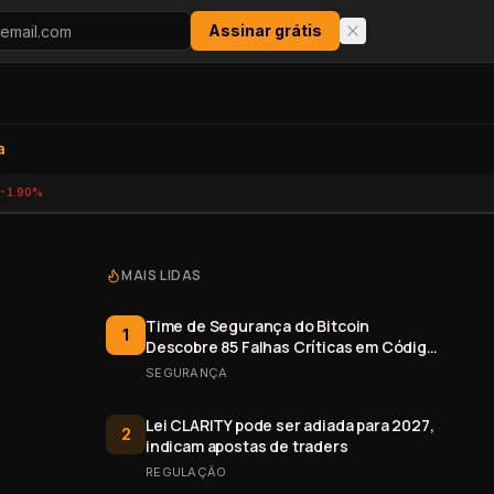
Assinar grátis
a
-1.90%
MAIS LIDAS
Time de Segurança do Bitcoin
1
Descobre 85 Falhas Críticas em Código
Aberto
SEGURANÇA
Lei CLARITY pode ser adiada para 2027,
2
indicam apostas de traders
REGULAÇÃO