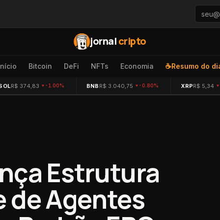
jornal
cripto
Início
Bitcoin
DeFi
NFTs
Economia
☕
Resumo do di
SOL
R$ 374,83
BNB
R$ 3.040,75
XRP
R$ 5,34
-1.00%
-0.80%
nça Estrutura
e de Agentes