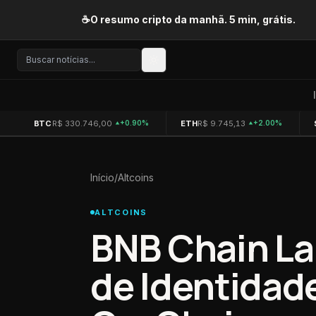
Pular para o conteúdo
☕
O resumo cripto da manhã. 5 min, grátis.
BTC
R$ 330.746,00
ETH
R$ 9.745,13
+0.90%
+2.00%
Início
/
Altcoins
ALTCOINS
BNB Chain La
de Identidad