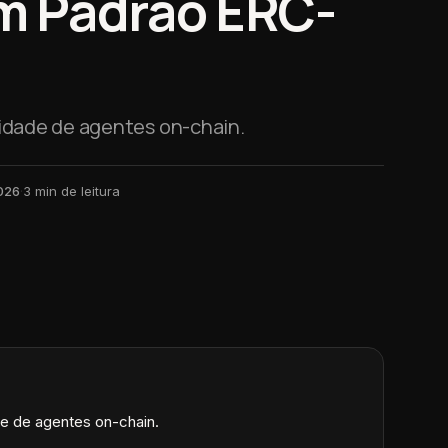
m Padrão ERC-
idade de agentes on-chain.
026
·
3
min de leitura
de de agentes on-chain.