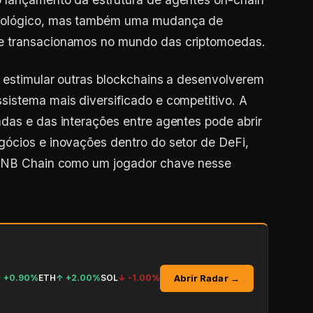
nológico, mas também uma mudança de
e transacionamos no mundo das criptomoedas.
e estimular outras blockchains a desenvolverem
sistema mais diversificado e competitivo. A
das e das interações entre agentes pode abrir
gócios e inovações dentro do setor de DeFi,
a BNB Chain como um jogador chave nesse
Abrir Radar →
↑
+0.90%
ETH
↑
+2.00%
SOL
↓
-1.00%