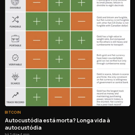
BITCOIN
Autocustódia está morta? Longa vida à
autocustódia
há 1 dia
•
4
min