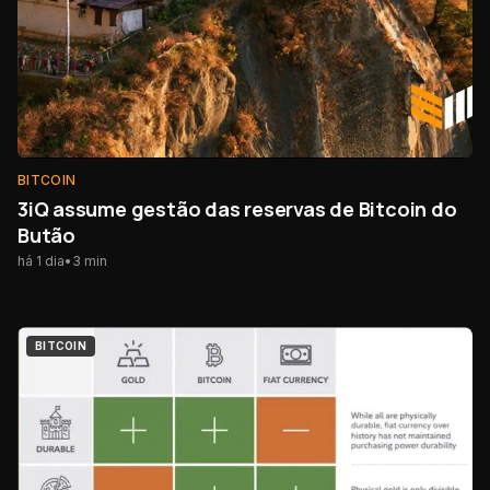
BITCOIN
3iQ assume gestão das reservas de Bitcoin do
Butão
há 1 dia
•
3
min
BITCOIN