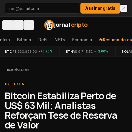
Pular para o conteúdo
Assinar grátis
jornal
cripto
Início
Bitcoin
DeFi
NFTs
Economia
☕
Resumo do di
BTC
R$ 330.825,00
ETH
R$ 9.745,51
SOL
R
+0.90%
+2.00%
Início
/
Bitcoin
BITCOIN
Bitcoin Estabiliza Perto de
US$ 63 Mil; Analistas
Reforçam Tese de Reserva
de Valor