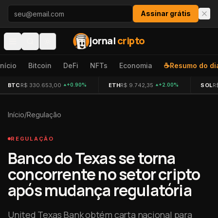
Pular para o conteúdo
Assinar grátis
jornal
cripto
Início
Bitcoin
DeFi
NFTs
Economia
☕
Resumo do di
BTC
R$ 330.653,00
ETH
R$ 9.742,35
SOL
R
+0.90%
+2.00%
Início
/
Regulação
REGULAÇÃO
Banco do Texas se torna
concorrente no setor cripto
após mudança regulatória
United Texas Bank obtém carta nacional para