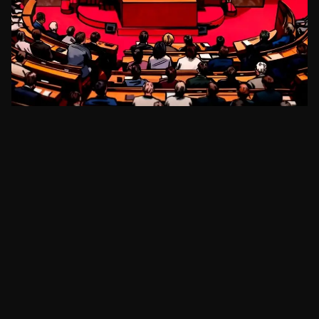
REGULAÇÃO
Senadora Lummis pressiona por voto de
clareza regulatória antes de recesso
há cerca de 14 horas
•
3
min
REGULAÇÃO