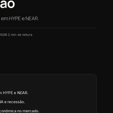
são
 em HYPE e NEAR.
 2026
·
2
min de leitura
em HYPE e NEAR.
IA e recessão.
econômica no mercado.