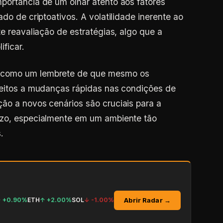
portância de um olhar atento aos fatores
do de criptoativos. A volatilidade inerente ao
te reavaliação de estratégias, algo que a
ficar.
 como um lembrete de que mesmo os
jeitos a mudanças rápidas nas condições de
ão a novos cenários são cruciais para a
azo, especialmente em um ambiente tão
.
Abrir Radar →
↑
+0.90%
ETH
↑
+2.00%
SOL
↓
-1.00%