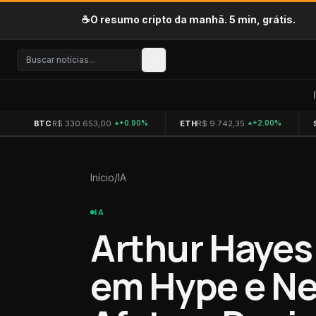
Pular para o conteúdo
☕
O resumo cripto da manhã. 5 min, grátis.
BTC
R$ 330.653,00
ETH
R$ 9.742,35
+0.90%
+2.00%
Início
/
IA
IA
Arthur Hayes
em Hype e Nea