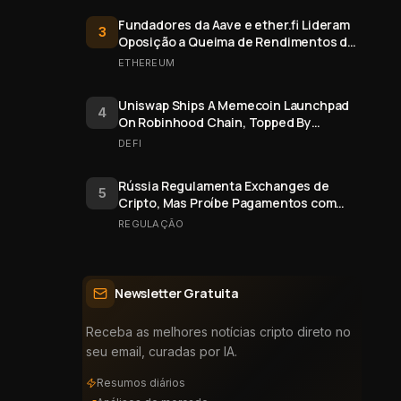
Fundadores da Aave e ether.fi Lideram
3
Oposição a Queima de Rendimentos de
Staking do Ethereum
ETHEREUM
Uniswap Ships A Memecoin Launchpad
4
On Robinhood Chain, Topped By
$FRONG Token Minted Six Days Early
DEFI
Rússia Regulamenta Exchanges de
5
Cripto, Mas Proíbe Pagamentos com
Bitcoin
REGULAÇÃO
Newsletter Gratuita
Receba as melhores notícias cripto direto no
seu email, curadas por IA.
Resumos diários