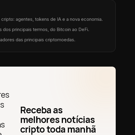
l e cripto: agentes, tokens de IA e a nova economia.
 dos principais termos, do Bitcoin ao DeFi.
adores das principais criptomoedas.
res
as
Receba as
melhores notícias
as
cripto toda manhã
e