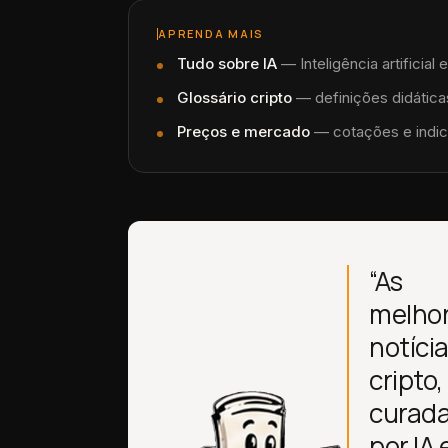
APRENDA MAIS
Tudo sobre
IA
—
Inteligência artificia
Glossário cripto
— definições didáticas
Preços e mercado
— cotações e indic
“As
melho
notíci
cripto,
curad
por IA 