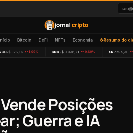
jornal
cripto
Início
Bitcoin
DeFi
NFTs
Economia
☕
Resumo do di
SOL
R$ 375,16
BNB
R$ 3.038,71
XRP
R$ 5,36
-1.00%
-0.80%
 Vende Posições
r; Guerra e IA