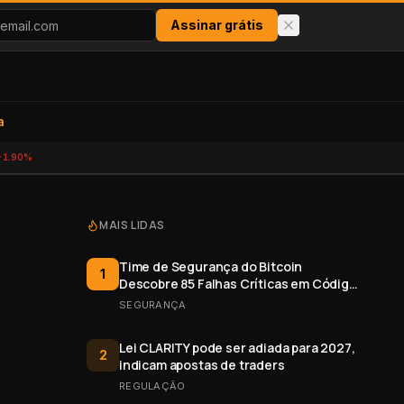
Assinar grátis
a
-1.90%
MAIS LIDAS
Time de Segurança do Bitcoin
1
Descobre 85 Falhas Críticas em Código
Aberto
SEGURANÇA
Lei CLARITY pode ser adiada para 2027,
2
indicam apostas de traders
REGULAÇÃO