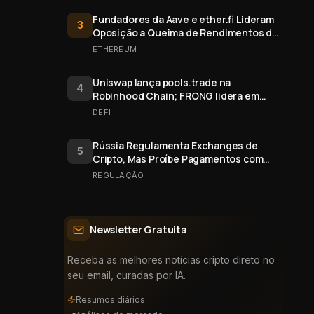
Fundadores da Aave e ether.fi Lideram
3
Oposição a Queima de Rendimentos de
Staking do Ethereum
ETHEREUM
Uniswap lança pools.trade na
4
Robinhood Chain; FRONG lidera em
valor
DEFI
Rússia Regulamenta Exchanges de
5
Cripto, Mas Proíbe Pagamentos com
Bitcoin
REGULAÇÃO
Newsletter Gratuita
Receba as melhores notícias cripto direto no
seu email, curadas por IA.
Resumos diários