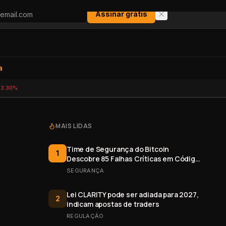
Assinar grátis
a
-3.30%
MAIS LIDAS
Time de Segurança do Bitcoin
1
Descobre 85 Falhas Críticas em Código
Aberto
SEGURANÇA
Lei CLARITY pode ser adiada para 2027,
2
indicam apostas de traders
REGULAÇÃO