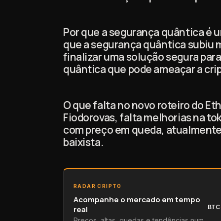
Por que a segurança quântica é u
que a segurança quântica subiu m
finalizar uma solução segura par
quântica que pode ameaçar a crip
O que falta no novo roteiro do E
Fiodorovas, falta melhorias na t
com preço em queda, atualmente 
baixista.
RADAR CRIPTO
Acompanhe o mercado em tempo
BTC
real
Preços, altas, quedas e tendências num