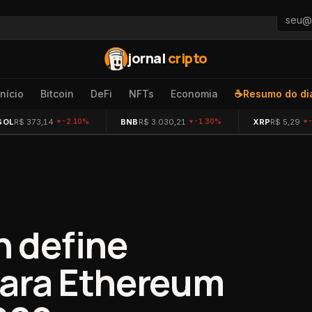
jornal
cripto
Início
Bitcoin
DeFi
NFTs
Economia
☕
Resumo do di
SOL
R$ 373,14
BNB
R$ 3.030,21
XRP
R$ 5,29
-2.10%
-1.30%
n define
para Ethereum