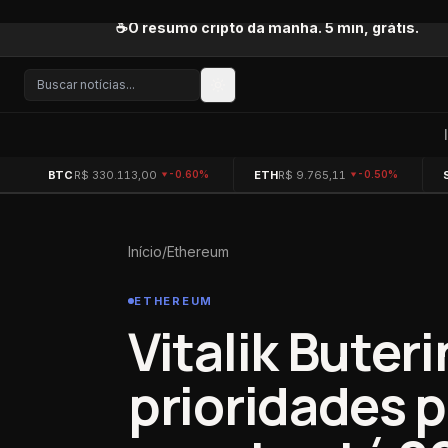
Pular para o conteúdo
☕
O resumo cripto da manhã. 5 min, grátis.
BTC
R$ 330.113,00
ETH
R$ 9.765,11
-0.60%
-0.50%
Início
/
Ethereum
ETHEREUM
Vitalik Buteri
prioridades 