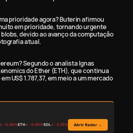
ma prioridade agora? Buterin afirmou
uito em prioridade, tornando urgente
a blobs, devido ao avanço da computação
tografia atual.
thereum? Segundo o analista Ignas
okenomics do Ether (ETH), que continua
em US$ 1.787,37, em meio a um mercado
Abrir Radar →
↓
-0.60%
ETH
↓
-0.50%
SOL
↓
-2.10%