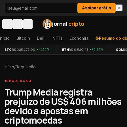
Pular para o conteúdo
Assinar grátis
jornal
cripto
Início
Bitcoin
DeFi
NFTs
Economia
☕
Resumo do di
BTC
R$ 325.173,00
ETH
R$ 9.520,43
SOL
R$
+1.10%
+0.50%
Início
/
Regulação
REGULAÇÃO
Trump Media registra
prejuízo de US$ 406 milhões
devido a apostas em
criptomoedas