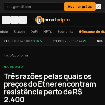
Pular para o conteúdo
Assinar grátis
jornal
cripto
Início
Bitcoin
DeFi
NFTs
Economia
☕
Resumo do di
BTC
R$ 330.828,00
ETH
R$ 9.765,58
SOL
R
+0.80%
+2.00%
Início
/
Economia
ECONOMIA
Três razões pelas quais os
preços do Ether encontram
resistência perto de R$
2.400