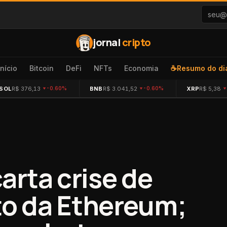
jornal
cripto
Início
Bitcoin
DeFi
NFTs
Economia
☕
Resumo do di
SOL
R$ 376,13
BNB
R$ 3.041,52
XRP
R$ 5,38
-0.60%
-0.60%
arta crise de
o da Ethereum;