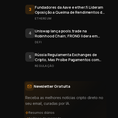
Fundadores da Aave e ether.fi Lideram
3
Oposição a Queima de Rendimentos de
Staking do Ethereum
ETHEREUM
Uniswap lança pools.trade na
4
Robinhood Chain; FRONG lidera em
valor
DEFI
Rússia Regulamenta Exchanges de
5
Cripto, Mas Proíbe Pagamentos com
Bitcoin
REGULAÇÃO
Newsletter Gratuita
Receba as melhores notícias cripto direto no
seu email, curadas por IA.
Resumos diários