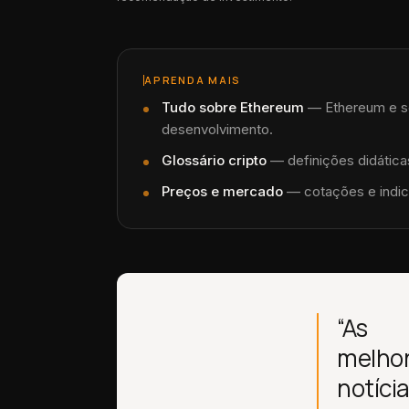
APRENDA MAIS
Tudo sobre
Ethereum
—
Ethereum e s
desenvolvimento.
Glossário cripto
— definições didáticas
Preços e mercado
— cotações e indic
“As
melho
notíci