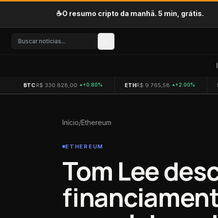
Pular para o conteúdo
☕
O resumo cripto da manhã. 5 min, grátis.
BTC
R$ 330.828,00
ETH
R$ 9.765,58
+0.80%
+2.00%
Início
/
Ethereum
ETHEREUM
Tom Lee desc
financiament