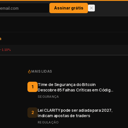
Assinar grátis
a
-1.10%
MAIS LIDAS
Time de Segurança do Bitcoin
1
Descobre 85 Falhas Críticas em Código
Aberto
SEGURANÇA
Lei CLARITY pode ser adiada para 2027,
2
indicam apostas de traders
REGULAÇÃO