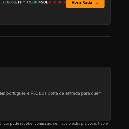
Abrir Radar →
↑
+0.80%
ETH
↑
+2.00%
SOL
↓
-0.60%
e em português e PIX. Boa porta de entrada para quem
l Cripto pode receber comissão, sem custo extra pra você. Não é