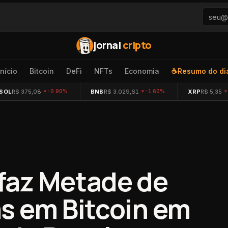
jornal
cripto
Início
Bitcoin
DeFi
NFTs
Economia
☕
Resumo do di
SOL
R$ 375,08
BNB
R$ 3.029,61
XRP
R$ 5,35
-0.90%
-1.60%
faz Metade de
s em Bitcoin em