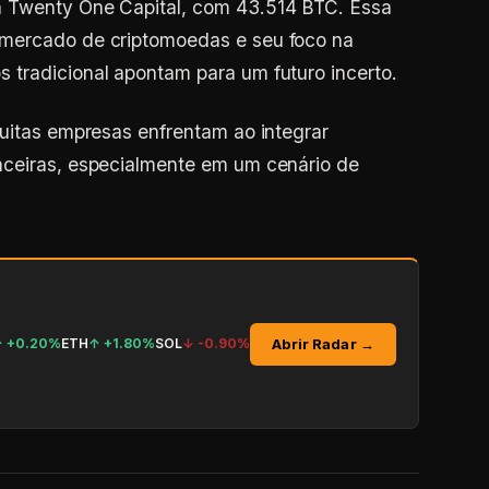
a Twenty One Capital, com 43.514 BTC. Essa
 mercado de criptomoedas e seu foco na
 tradicional apontam para um futuro incerto.
muitas empresas enfrentam ao integrar
nceiras, especialmente em um cenário de
Abrir Radar →
↑
+0.20%
ETH
↑
+1.80%
SOL
↓
-0.90%