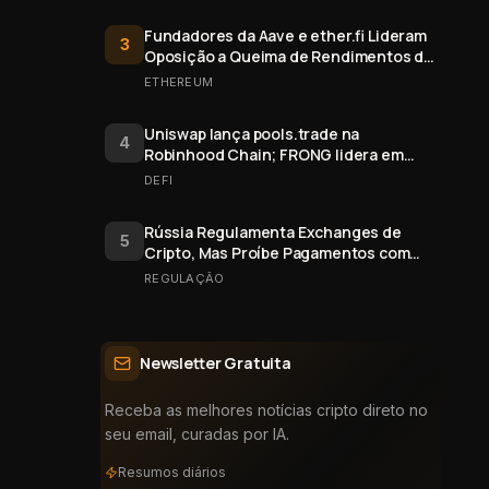
Fundadores da Aave e ether.fi Lideram
3
Oposição a Queima de Rendimentos de
Staking do Ethereum
ETHEREUM
Uniswap lança pools.trade na
4
Robinhood Chain; FRONG lidera em
valor
DEFI
Rússia Regulamenta Exchanges de
5
Cripto, Mas Proíbe Pagamentos com
Bitcoin
REGULAÇÃO
Newsletter Gratuita
Receba as melhores notícias cripto direto no
seu email, curadas por IA.
Resumos diários