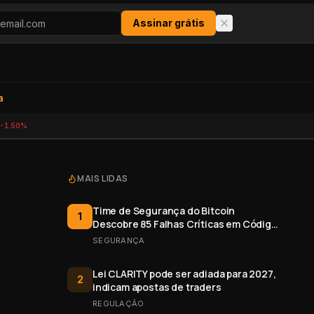
Assinar grátis
a
-1.50%
MAIS LIDAS
Time de Segurança do Bitcoin
1
Descobre 85 Falhas Críticas em Código
Aberto
SEGURANÇA
Lei CLARITY pode ser adiada para 2027,
2
indicam apostas de traders
REGULAÇÃO