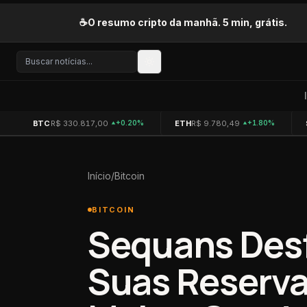
Pular para o conteúdo
☕
O resumo cripto da manhã. 5 min, grátis.
BTC
R$ 330.817,00
ETH
R$ 9.780,49
+0.20%
+1.80%
Início
/
Bitcoin
BITCOIN
Sequans Des
Suas Reserva