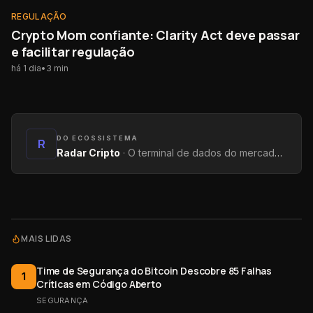
REGULAÇÃO
REGULAÇÃO
Crypto Mom confiante: Clarity Act deve passar
e facilitar regulação
há 1 dia
•
3
min
DO ECOSSISTEMA
R
Radar Cripto
·
O terminal de dados do mercado: métricas on-chain, yields, captações e tendências.
MAIS LIDAS
Time de Segurança do Bitcoin Descobre 85 Falhas
1
Críticas em Código Aberto
SEGURANÇA