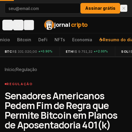
Pular para o conteúdo
Assinar grátis
jornal
cripto
Início
Bitcoin
DeFi
NFTs
Economia
☕
Resumo do di
BTC
R$ 331.020,00
ETH
R$ 9.751,32
SOL
R
+0.90%
+2.00%
Início
/
Regulação
REGULAÇÃO
Senadores Americanos
Pedem Fim de Regra que
Permite Bitcoin em Planos
de Aposentadoria 401(k)