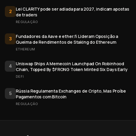
Lei CLARITY pode ser adiada para 2027, indicam apostas
2
de traders
REGULAÇÃO
Fundadores da Aave e ether.fi Lideram Oposição a
3
Queima de Rendimentos de Staking do Ethereum
ETHEREUM
Uniswap Ships A Memecoin Launchpad On Robinhood
4
Chain, Topped By $FRONG Token Minted Six Days Early
DEFI
Rússia Regulamenta Exchanges de Cripto, Mas Proíbe
5
Pagamentos com Bitcoin
REGULAÇÃO