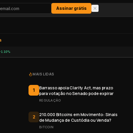
Assinar grátis
a
+1.10%
MAIS LIDAS
Barrasso apoia Clarity Act, mas prazo
1
para votação no Senado pode expirar
REGULAÇÃO
210.000 Bitcoins em Movimento: Sinais
2
de Mudança de Custódia ou Venda?
BITCOIN