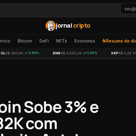
jornal
cripto
Início
Bitcoin
DeFi
NFTs
Economia
☕
Resumo do di
SOL
R$ 380,85
BNB
R$ 3.030,26
XRP
R$ 5,28
+2.60%
+1.00%
coin Sobe 3% e
$82K com