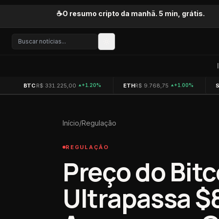
Pular para o conteúdo
☕
O resumo cripto da manhã. 5 min, grátis.
BTC
R$ 331.225,00
ETH
R$ 9.768,75
+1.20%
+1.00%
Início
/
Regulação
REGULAÇÃO
Preço do Bit
Ultrapassa 