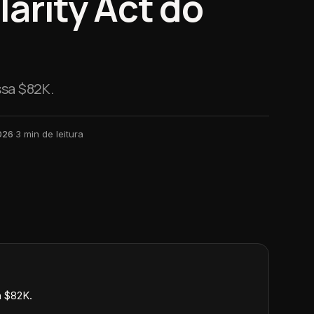
arity Act do
ssa $82K.
026
·
3
min de leitura
a $82K.