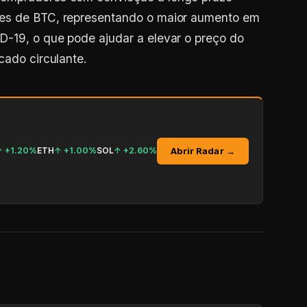
ões de BTC, representando o maior aumento em
D-19, o que pode ajudar a elevar o preço do
cado circulante.
Abrir Radar →
↑
+1.20%
ETH
↑
+1.00%
SOL
↑
+2.60%