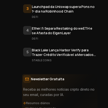
Launchpad da Uniswap supera Pons no
3
1º dia na Robinhood Chain
DEFI
Ether.fi Separa Restaking do weETH e
4
se Afasta do EigenLayer
DEFI
Black Lake Lança Harbor Verify para
5
Trazer Crédito Verificável a Mercados
Onchain
STABLECOINS
Newsletter Gratuita
Receba as melhores notícias cripto direto no
seu email, curadas por IA.
Resumos diários