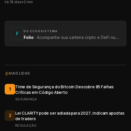
há 18 dias
•
2
min
DO ECOSSISTEMA
F
Folio
·
Acompanhe sua carteira cripto e DeFi num só lugar — saldos, rendimentos e protocolos.
MAIS LIDAS
Time de Segurança do Bitcoin Descobre 85 Falhas
1
Críticas em Código Aberto
SEGURANÇA
Lei CLARITY pode ser adiada para 2027, indicam apostas
2
de traders
REGULAÇÃO