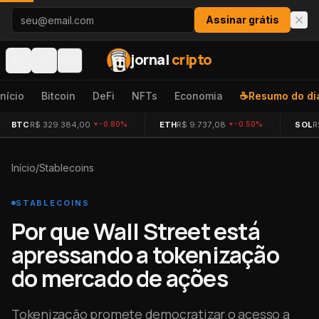
Pular para o conteúdo
Assinar grátis
jornal
cripto
Início
Bitcoin
DeFi
NFTs
Economia
☕
Resumo do di
BTC
R$ 329.384,00
ETH
R$ 9.737,08
SOL
R
-0.80%
-0.50%
Início
/
Stablecoins
STABLECOINS
Por que Wall Street está
apressando a tokenização
do mercado de ações
Tokenização promete democratizar o acesso a