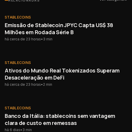
RELACIONADAS
STABLECOINS
STABLECOINS
Emissão de Stablecoin JPYC Capta US$ 38
Milhões em Rodada Série B
há cerca de 23 horas
•
3
min
STABLECOINS
STABLECOINS
Ativos do Mundo Real Tokenizados Superam
Desaceleração em DeFi
há cerca de 23 horas
•
2
min
STABLECOINS
STABLECOINS
Banco da Itália: stablecoins sem vantagem
clara de custo em remessas
há 6 dias
•
3
min