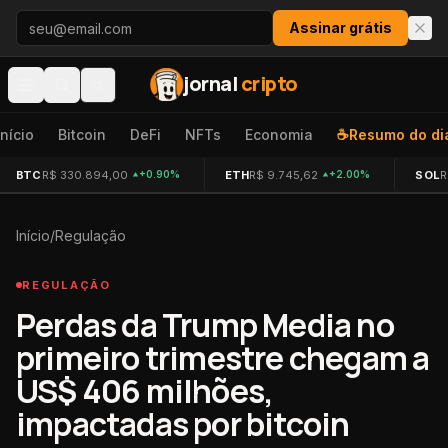
Pular para o conteúdo
Assinar grátis
jornal
cripto
Início
Bitcoin
DeFi
NFTs
Economia
☕
Resumo do di
BTC
R$ 330.894,00
ETH
R$ 9.745,62
SOL
R
+0.90%
+2.00%
Início
/
Regulação
REGULAÇÃO
Perdas da Trump Media no
primeiro trimestre chegam a
US$ 406 milhões,
impactadas por bitcoin