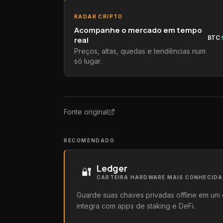
RADAR CRIPTO
Acompanhe o mercado em tempo
BTC
real
Preços, altas, quedas e tendências num
só lugar.
Fonte original
RECOMENDADO
Ledger
🔐
CARTEIRA HARDWARE MAIS CONHECID
Guarde suas chaves privadas offline em um 
integra com apps de staking e DeFi.
Conhecer a Ledger
→