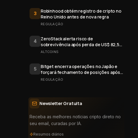
Robinhood obtém registro de cripto no
3
Reino Unido antes de nova regra
REGULAÇÃO
ZeroStack alerta risco de
4
sobrevivência após perda de US$ 82,5
mi em ativos digitais
ALTCOINS
Bitget encerra operações no Japão e
5
forçará fechamento de posições após
31 de dezembro
REGULAÇÃO
Newsletter Gratuita
Receba as melhores notícias cripto direto no
seu email, curadas por IA.
Resumos diários