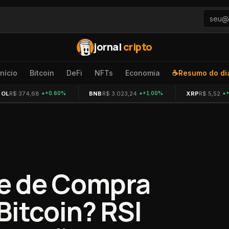
jornal
cripto
Início
Bitcoin
DeFi
NFTs
Economia
☕
Resumo do di
SOL
R$ 374,68
BNB
R$ 3.023,24
XRP
R$ 5,52
+0.60%
+1.00%
e de Compra
Bitcoin? RSI