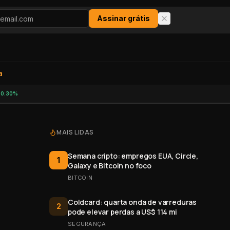
Assinar grátis
a
+0.30%
MAIS LIDAS
Semana cripto: empregos EUA, Circle,
1
Galaxy e Bitcoin no foco
BITCOIN
Coldcard: quarta onda de varreduras
2
pode elevar perdas a US$ 114 mi
SEGURANÇA