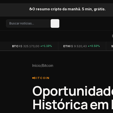
Pular para o conteúdo
☕
O resumo cripto da manhã. 5 min, grátis.
BTC
R$ 325.173,00
ETH
R$ 9.520,43
+1.10%
+0.50%
Início
/
Bitcoin
BITCOIN
Oportunidad
Histórica em 