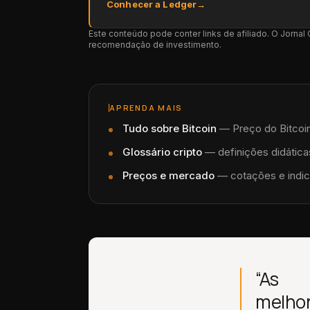
Este conteúdo pode conter links de afiliado. O Jorna
recomendação de investimento.
APRENDA MAIS
Tudo sobre
Bitcoin
—
Preço do Bitcoin
Glossário cripto
— definições didáticas
Preços e mercado
— cotações e indic
“As
melho