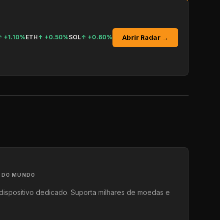
Abrir Radar →
↑
+1.10%
ETH
↑
+0.50%
SOL
↑
+0.60%
A DO MUNDO
dispositivo dedicado. Suporta milhares de moedas e